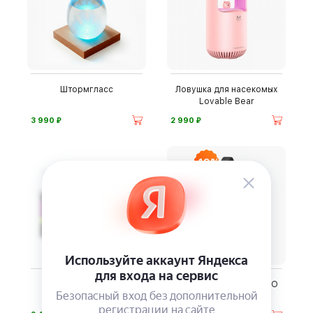
Штормгласс
Ловушка для насекомых
Lovable Bear
⃏
⃏
3 990
2 990
-19%
Капсулы для мужчин
Кабель 3 в 1 Trident PRO
Man's Power+