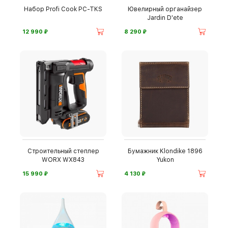
Набор Profi Cook PC-TKS
Ювелирный органайзер
Jardin D'ete
⃏
⃏
12 990
8 290
Строительный степлер
Бумажник Klondike 1896
WORX WX843
Yukon
⃏
⃏
15 990
4 130