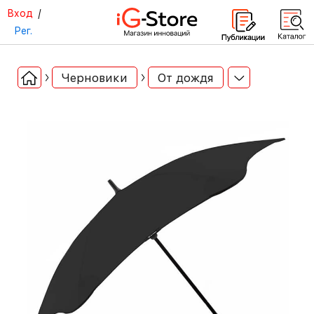
Вход
/
Рег.
Черновики
От дождя