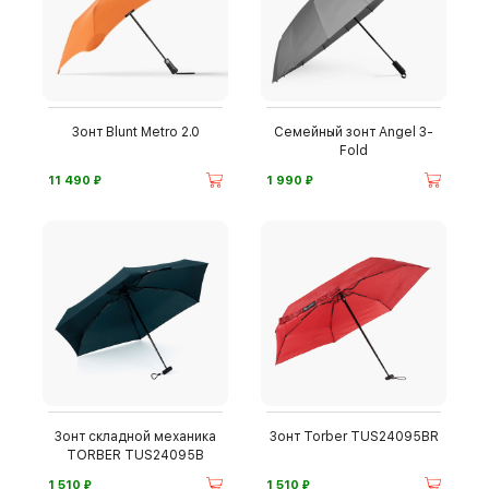
Зонт Blunt Metro 2.0
Семейный зонт Angel 3-
Fold
⃏
⃏
11 490
1 990
Зонт складной механика
Зонт Torber TUS24095BR
TORBER TUS24095B
⃏
⃏
1 510
1 510