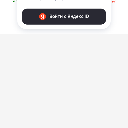
⃏
⃏
2 490
690