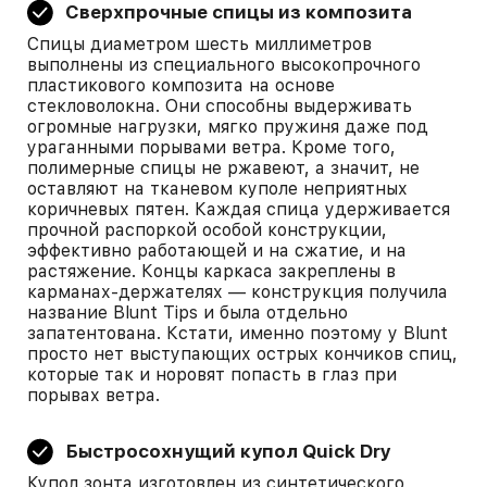
Сверхпрочные спицы из композита
Спицы диаметром шесть миллиметров
выполнены из специального высокопрочного
пластикового композита на основе
стекловолокна. Они способны выдерживать
огромные нагрузки, мягко пружиня даже под
ураганными порывами ветра. Кроме того,
полимерные спицы не ржавеют, а значит, не
оставляют на тканевом куполе неприятных
коричневых пятен. Каждая спица удерживается
прочной распоркой особой конструкции,
эффективно работающей и на сжатие, и на
растяжение. Концы каркаса закреплены в
карманах-держателях — конструкция получила
название Blunt Tips и была отдельно
запатентована. Кстати, именно поэтому у Blunt
просто нет выступающих острых кончиков спиц,
которые так и норовят попасть в глаз при
порывах ветра.
Быстросохнущий купол Quick Dry
Купол зонта изготовлен из синтетического