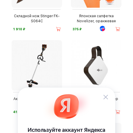
Складной нож Stinger FK-
Японская салфетка
S064C
Novelizer, оранжевая
⃏
⃏
1 910
375
Аккумуляторный триммер
Плазменный санитайзер
WORX NITRO
Dr.USB
⃏
⃏
41 290
22 500