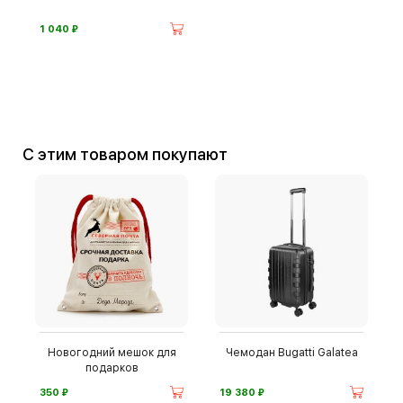
⃏
1 040
С этим товаром покупают
Новогодний мешок для
Чемодан Bugatti Galatea
подарков
⃏
⃏
350
19 380