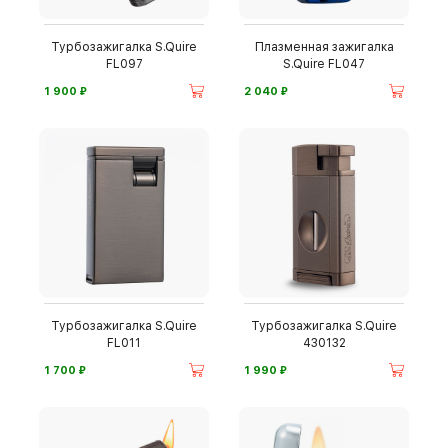
Турбозажигалка S.Quire
Плазменная зажигалка
FL097
S.Quire FL047
⃏
⃏
1 900
2 040
Турбозажигалка S.Quire
Турбозажигалка S.Quire
FL011
430132
⃏
⃏
1 700
1 990