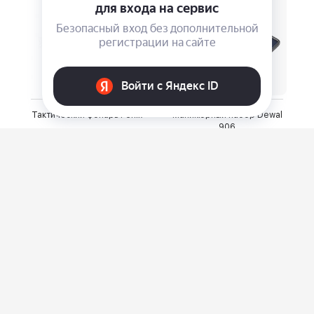
Тактический фонарь Fenix
Маникюрный набор Dewal
906
⃏
⃏
15 990
10 260