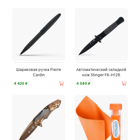
Шариковая ручка Pierre
Автоматический складной
Cardin
нож Stinger FK-H126
⃏
⃏
4 420
4 080