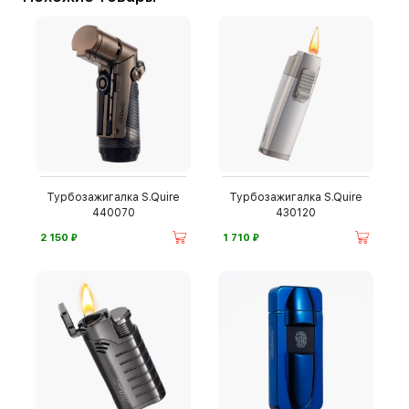
Турбозажигалка S.Quire
Турбозажигалка S.Quire
440070
430120
⃏
⃏
2 150
1 710