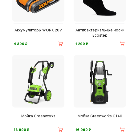
Аккумуляторы WORX 20V
Антибактериальные носки
Ecostep
⃏
⃏
4 890
1 290
Мойка Greenworks
Мойка Greenworks G140
⃏
⃏
16 990
16 990