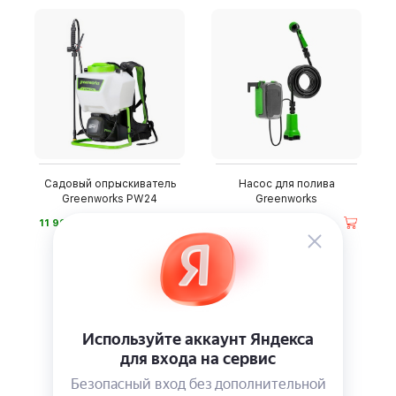
Садовый опрыскиватель
Насос для полива
Greenworks PW24
Greenworks
⃏
⃏
11 990
8 990