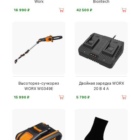
Worx
Biontech
⃏
⃏
16 990
42 500
Высоторез-сучкорез
Двойная зарядка WORX
WORX WG349E
20 В 4 А
⃏
⃏
15 990
5 790