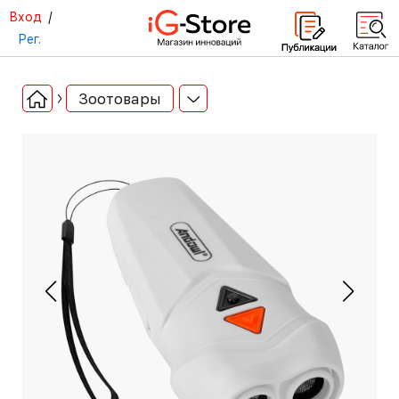
Вход
/
Рег.
Зоотовары