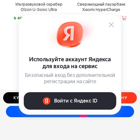
Ультразвуковой скрабер
Сверхмощный пауэрбанк
Olzori U-Sonic Ultra
Xiaomi HyperCharge
⃏
⃏
6 490
9 990
КУПИТЬ В ОДИН КЛИК
ДОБАВИТЬ В КОРЗИНУ