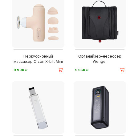
Перкуссионный
Органайзер-несессер
массажер Olzori X-Lift Mini
Wenger
⃏
⃏
9 990
5 560