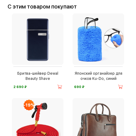
С этим товаром покупают
Бритва-шейвер Dewal
Японский органайзер для
Beauty Shave
очков Ku-Do, синий
⃏
⃏
2 690
690
-19%