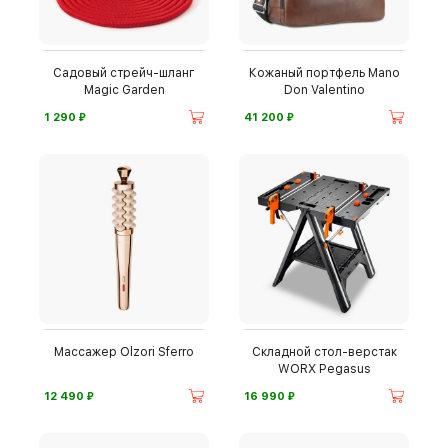
Садовый стрейч-шланг
Кожаный портфель Mano
Magic Garden
Don Valentino
⃏
⃏
1 290
41 200
Массажер Olzori Sferro
Складной стол-верстак
WORX Pegasus
⃏
⃏
12 490
16 990