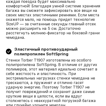
каждая поездка будет максимально
комфортной! Благодаря умной системе хранения
багажа вы сможете зафиксировать все вещи на
своих местах эластичными ремнями. Если места
окажется мало, на помощь придет технология
SizeUP — за считанные секунды главный отсек
можно расширить на 5 см. Достаточно
расстегнуть молнию-фиксатор на боковой грани
чемодана.
Эластичный противоударный
полипропилен SoftSpring
Стенки Torber T1907 изготовлены из особого
полипропилена SoftSpring. В отличие от других
полимеров, этот материал идеально сочетает в
себе жесткость и эластичность. При
экстремальных нагрузках стенки чемодана не
трескаются, а пружинят и отлично гасят
ударную энергию. Поэтому Torber T1907 не
получит повреждений и сохранит даже самые
хрупкие вещи в целости, если вы вдруг
столкнетесь с неаккуратной погрузкой багажа
или случайно уроните чемодан.