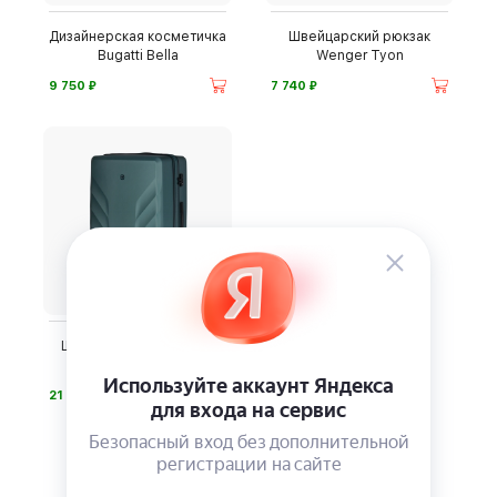
Дизайнерская косметичка
Швейцарский рюкзак
Bugatti Bella
Wenger Tyon
⃏
⃏
9 750
7 740
Швейцарский чемодан
Wenger Motion
⃏
21 310