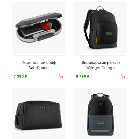
Переносной сейф
Швейцарский рюкзак
SafeSpace
Wenger Crango
⃏
⃏
7 390
6 790