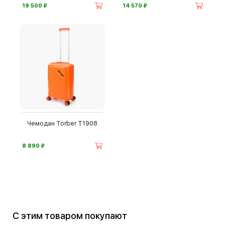
⃏
⃏
19 500
14 570
Чемодан Torber T1908
⃏
8 890
С этим товаром покупают