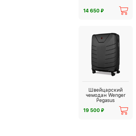
⃏
14 650
Швейцарский
чемодан Wenger
Pegasus
⃏
19 500