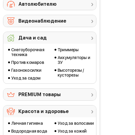
Автолюбителю
Видеонаблюдение
Дача и сад
Снегоуборочная
Триммеры
техника
Аккумуляторы и
Против комаров
ЗУ
Газонокосилки
Высоторезы /
кусторезы
Уход за садом
PREMIUM товары
Красота и здоровье
Личная гигиена
Уход за волосами
Водородная вода
Уход за кожей