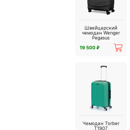
Швейцарский
чемодан Wenger
Pegasus
⃏
19 500
Чемодан Torber
T1907