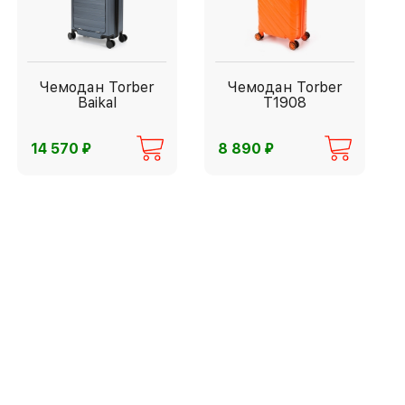
Чемодан Torber
Чемодан Torber
Baikal
T1908
⃏
⃏
14 570
8 890