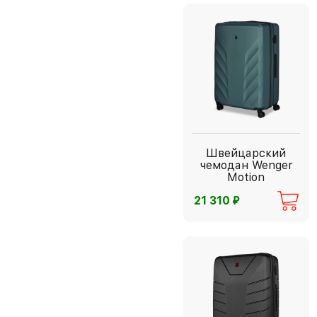
Швейцарский
чемодан Wenger
Motion
⃏
21 310