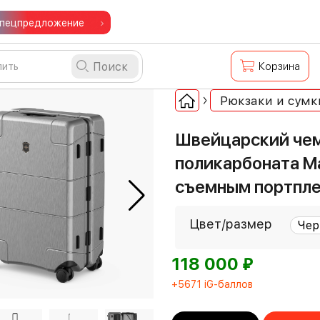
пецпредложение
Поиск
Корзина
Рюкзаки и сумк
Швейцарский чемо
поликарбоната Ma
съемным портпл
Цвет/размер
⃏
118 000
+5671 iG-баллов