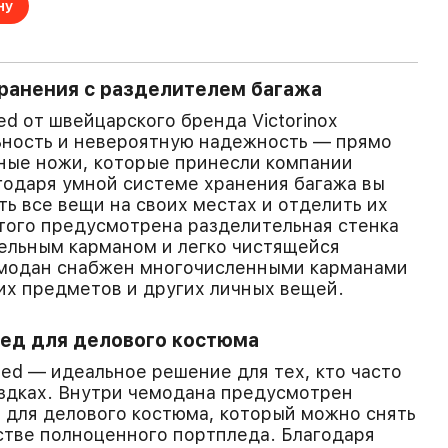
ну
ранения с разделителем багажа
d от швейцарского бренда Victorinox
ьность и невероятную надежность — прямо
ные ножи, которые принесли компании
годаря умной системе хранения багажа вы
ь все вещи на своих местах и отделить их
этого предусмотрена разделительная стенка
ельным карманом и легко чистящейся
емодан снабжен многочисленными карманами
их предметов и других личных вещей.
ед для делового костюма
amed — идеальное решение для тех, кто часто
здках. Внутри чемодана предусмотрен
для делового костюма, который можно снять
естве полноценного портпледа. Благодаря