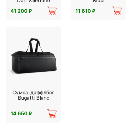
Don Valentino
Mobi
⃏
⃏
41 200
11 610
Сумка-даффлбэг
Bugatti Blanc
⃏
14 650