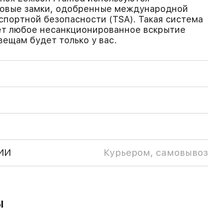
овые замки, одобренные международной
портной безопасности (TSA). Такая система
т любое несанкционированное вскрытие
вещам будет только у вас.
ИИ
Курьером, самовывоз
ы