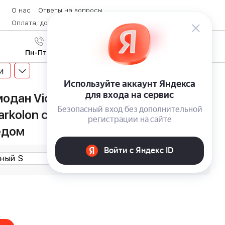
О нас
Ответы на вопросы
Оплата, доставка и возврат товара
Контакты
Вход
/
8 (800) 600-28-07
Регистрация
Пн-Пт с 9:00 до 19:00
и
дан Victorinox Lexicon Framed из
rkolon с алюминиевой рамой и
едом