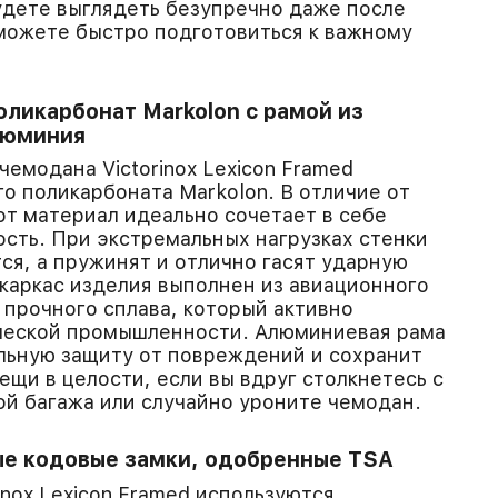
дете выглядеть безупречно даже после
можете быстро подготовиться к важному
ликарбонат Markolon с рамой из
люминия
емодана Victorinox Lexicon Framed
го поликарбоната Markolon. В отличие от
от материал идеально сочетает в себе
ость. При экстремальных нагрузках стенки
ся, а пружинят и отлично гасят ударную
 каркас изделия выполнен из авиационного
 прочного сплава, который активно
ической промышленности. Алюминиевая рама
льную защиту от повреждений и сохранит
ещи в целости, если вы вдруг столкнетесь с
ой багажа или случайно уроните чемодан.
е кодовые замки, одобренные TSA
inox Lexicon Framed используются