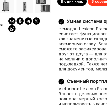
В один клик
В корзи
Умная система х
ся
Чемодан Lexicon Frame
сочетает функционал
как знаменитые склад
всемирную славу. Бла
сможете зафиксироват
друг от друга — для 
на молнии с дополнит
подкладкой. Также ч
для документов, мелк
Съемный портпл
Victorinox Lexicon Fr
бывает в деловых пое
полноразмерный кофр 
и использовать в кач