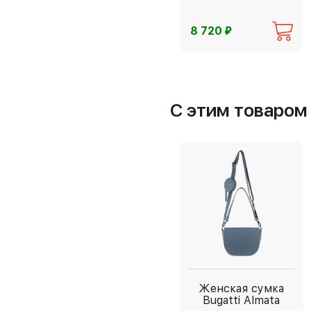
⃏
8 720
С этим товаро
Женская сумка
Bugatti Almata