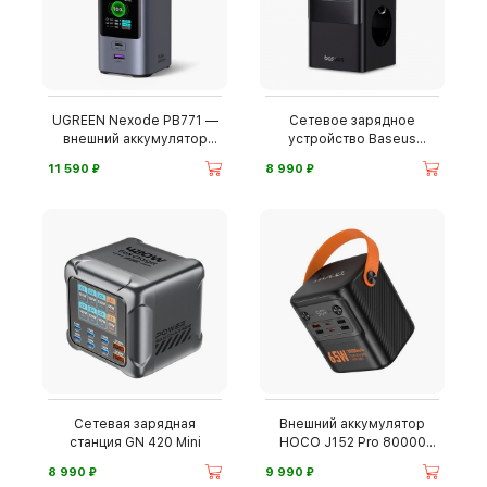
UGREEN Nexode PB771 —
Сетевое зарядное
внешний аккумулятор
устройство Baseus
20000 мАч
PowerCombo
⃏
⃏
11 590
8 990
Сетевая зарядная
Внешний аккумулятор
станция GN 420 Mini
HOCO J152 Pro 80000
мА·ч
⃏
⃏
8 990
9 990