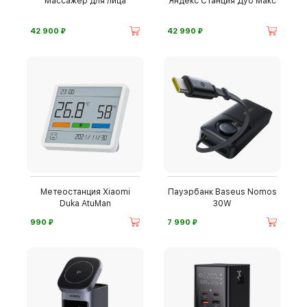
Массажер для лица
Яндекс Станция Дуо Макс
⃏
⃏
42 900
42 990
Метеостанция Xiaomi
Пауэрбанк Baseus Nomos
Duka AtuMan
30W
⃏
⃏
990
7 990