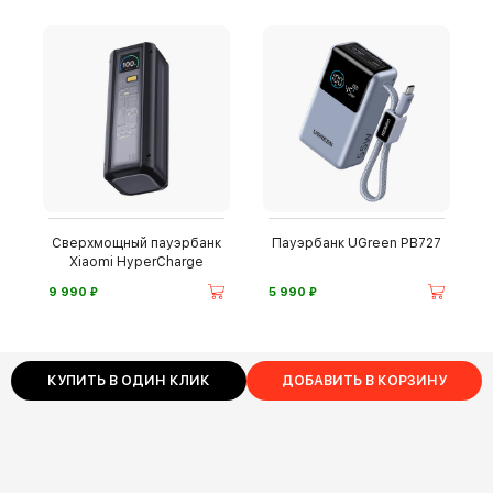
Сверхмощный пауэрбанк
Пауэрбанк UGreen PB727
Xiaomi HyperCharge
⃏
⃏
9 990
5 990
КУПИТЬ В ОДИН КЛИК
ДОБАВИТЬ В КОРЗИНУ