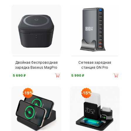
Двойная беспроводная
Сетевая зарядная
зарядка Baseus MagPro
станция GN Pro
⃏
⃏
5 690
5 990
-19%
-15%