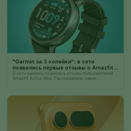
"Garmin за 3 копейки": в сети
появились первые отзывы о Amazfit
Active Max с оффлайн-картами
В сети наконец появились отзывы пользователей
Amazfit Active Max. Рассказываем, какие
преимущества и недостатки уже замечены.