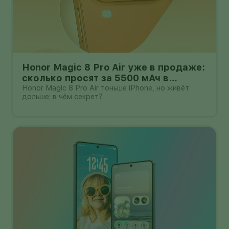
Honor Magic 8 Pro Air уже в продаже:
сколько просят за 5500 мАч в
корпусе толщиной всего 6,1 мм?
Honor Magic 8 Pro Air тоньше iPhone, но живёт
дольше: в чём секрет?