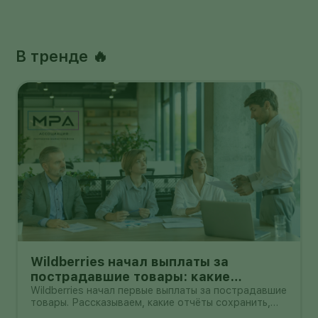
В тренде 🔥
Wildberries начал выплаты за
пострадавшие товары: какие
документы собрать и чем поможет
Wildberries начал первые выплаты за пострадавшие
товары. Рассказываем, какие отчёты сохранить,
АПМ
как проверить начисление и как АПМ помогает