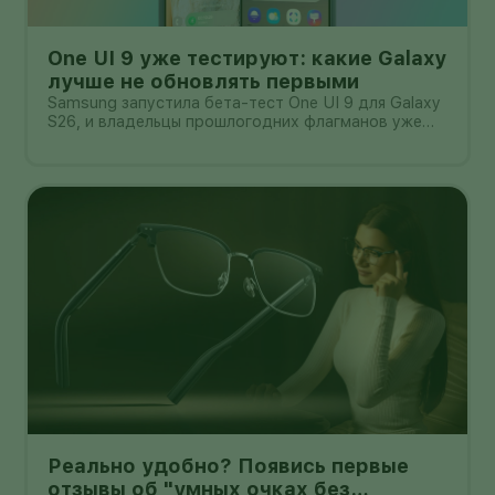
One UI 9 уже тестируют: какие Galaxy
лучше не обновлять первыми
Samsung запустила бета-тест One UI 9 для Galaxy
S26, и владельцы прошлогодних флагманов уже
смотрят на кнопку «Обновить» с понятным
нетерпением. Новая оболочка построена на
Android 17, обещает больше настроек,
обновлённую шторку, улучшения в заметках, дос
Реально удобно? Появись первые
отзывы об "умных очках без