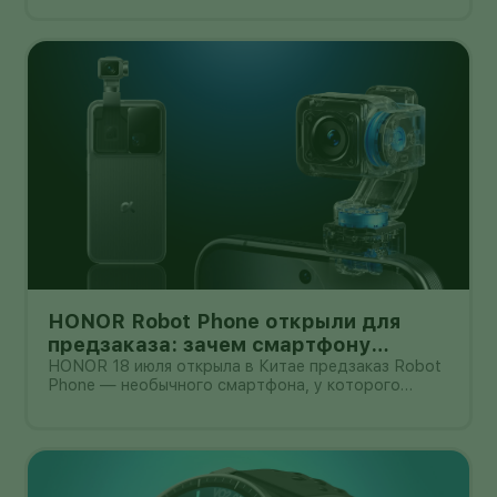
селлерам систематизировать подтверждённые
случаи.
HONOR Robot Phone открыли для
предзаказа: зачем смартфону
камера на роботизированной руке
HONOR 18 июля открыла в Китае предзаказ Robot
Phone — необычного смартфона, у которого
основная камера выдвигается из корпуса на
миниатюрном механическом подвесе. Это уже не
очередной выставочный прототип: компания
начала собирать заявки перед коммерчески