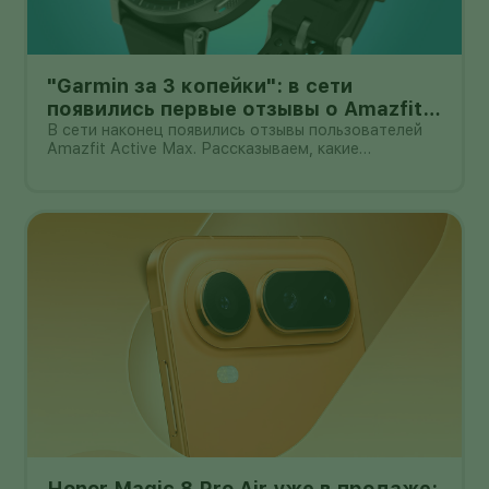
"Garmin за 3 копейки": в сети
появились первые отзывы о Amazfit
Active Max с оффлайн-картами
В сети наконец появились отзывы пользователей
Amazfit Active Max. Рассказываем, какие
преимущества и недостатки уже замечены.
Honor Magic 8 Pro Air уже в продаже: