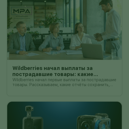
Wildberries начал выплаты за
пострадавшие товары: какие
документы собрать и чем поможет
Wildberries начал первые выплаты за пострадавшие
товары. Рассказываем, какие отчёты сохранить,
АПМ
как проверить начисление и как АПМ помогает
селлерам систематизировать подтверждённые
случаи.