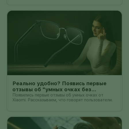
нетерпением. Новая оболочка построена на
Android 17, обещает больше настроек,
обновлённую шторку, улучшения в заметках, дос
Реально удобно? Появись первые
отзывы об "умных очках без
дисплея" от Xioami
Появились первые отзывы об умных очках от
Xiaomi. Рассказываем, что говорят пользователи.