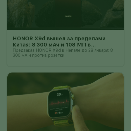
HONOR X9d вышел за пределами
Китая: 8 300 мАч и 108 МП в
бюджетном классе
Предзаказ HONOR X9d в Непале до 28 января: 8
300 мА·ч против розетки