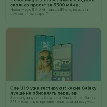
сколько просят за 5500 мАч в
корпусе толщиной всего 6,1 мм?
Honor Magic 8 Pro Air тоньше iPhone, но живёт
дольше: в чём секрет?
One UI 9 уже тестируют: какие Galaxy
лучше не обновлять первыми
Samsung запустила бета-тест One UI 9 для Galaxy
S26, и владельцы прошлогодних флагманов уже
смотрят на кнопку «Обновить» с понятным