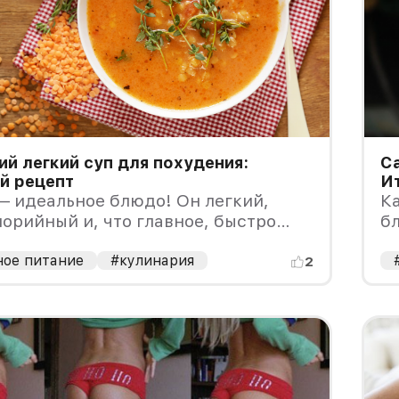
й легкий суп для похудения:
Са
й рецепт
И
— идеальное блюдо! Он легкий,
Ка
орийный и, что главное, быстро
бл
. В качестве основных
с
нтов выступают красная чечевица и
ное питание
#кулинария
т
2
ы (курицы или индейки).