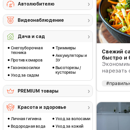
Автолюбителю
Видеонаблюдение
Дача и сад
Снегоуборочная
Триммеры
Свежий са
техника
Аккумуляторы и
быстро и 
Против комаров
ЗУ
Экономим 
Газонокосилки
Высоторезы /
нарезать
кусторезы
Уход за садом
#правиль
PREMIUM товары
Красота и здоровье
Личная гигиена
Уход за волосами
Водородная вода
Уход за кожей