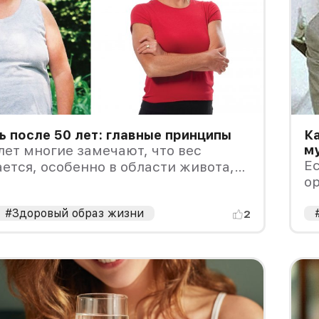
ь после 50 лет: главные принципы
Ка
лет многие замечают, что вес
м
Ес
ется, особенно в области живота,
ор
на прежние усилия.
н
#Здоровый образ жизни
2