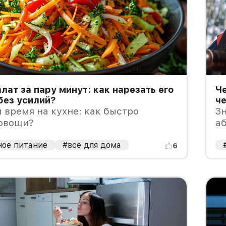
лат за пару минут: как нарезать его
Ч
без усилий?
ч
время на кухне: как быстро
Зн
 овощи?
а
р
ное питание
#все для дома
6