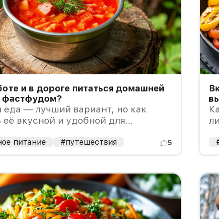
боте и в дороге питаться домашней
Вк
е фастфудом?
в
еда — лучший вариант, но как
Ка
 её вкусной и удобной для
л
тировки?
ное питание
#путешествия
5