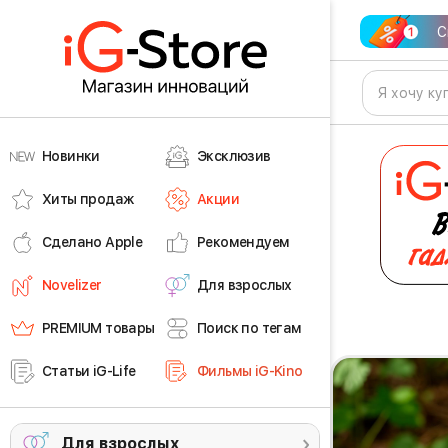
С
Новинки
Эксклюзив
Хиты продаж
Акции
Сделано Apple
Рекомендуем
Novelizer
Для взрослых
PREMIUM товары
Поиск по тегам
Статьи iG-Life
Фильмы iG-Kino
Для взрослых