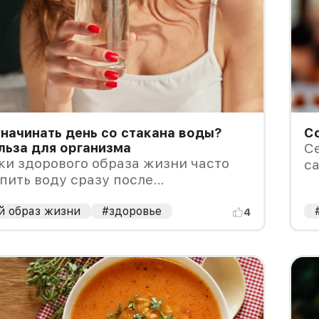
начинать день со стакана воды?
С
льза для организма
Се
и здорового образа жизни часто
с
пить воду сразу после
к
ия и до завтрака. Предполагается,
н
омогает пробудить организм,
й образ жизни
#здоровье
4
 метаболизм, улучшить
ние и способствовать снижению