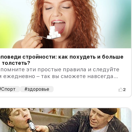
поведи стройности: как похудеть и больше
 толстеть?
помните эти простые правила и следуйте
 ежедневно – так вы сможете навсегда
быть о тревогах по поводу лишних
илограммов.
#Спорт
#здоровье
2