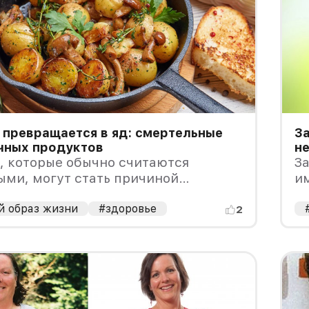
 превращается в яд: смертельные
За
чных продуктов
не
, которые обычно считаются
За
ыми, могут стать причиной
им
я, если употреблять их в
за
ых дозах.
й образ жизни
#здоровье
к
2