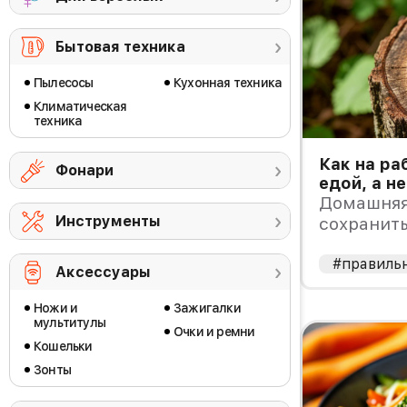
Бытовая техника
Пылесосы
Кухонная техника
Климатическая
техника
Как на ра
Фонари
едой, а н
Домашняя 
Инструменты
сохранить
транспор
#правиль
Аксессуары
Ножи и
Зажигалки
мультитулы
Очки и ремни
Кошельки
Зонты