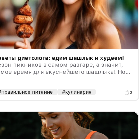
оветы диетолога: едим шашлык и худеем!
зон пикников в самом разгаре, а значит,
амое время для вкуснейшего шашлыка! Но
ак насладиться любимым блюдом без риска
абрать лишние килограммы?
#правильное питание
#кулинария
2