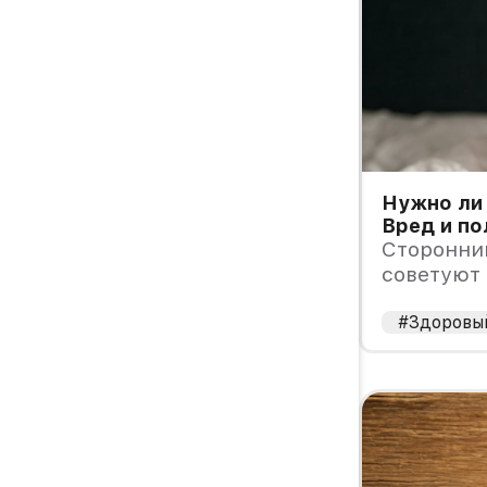
Нужно ли 
Вред и по
Сторонник
советуют 
пробужден
что это п
#Здоровы
ускорить
пищеваре
веса.