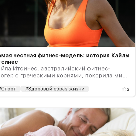
мая честная фитнес-модель: история Кайлы
тсинес
йла Итсинес, австралийский фитнес-
огер с греческими корнями, покорила мир
воим простым, но эффективным подходом к
ренировкам.
#Спорт
#Здоровый образ жизни
2