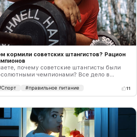
ем кормили советских штангистов? Рацион
емпионов
аете, почему советские штангисты были
бсолютными чемпионами? Все дело в
ационе!
#Спорт
#правильное питание
11