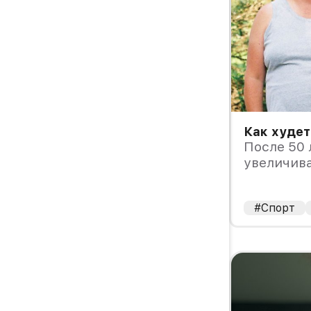
Как худет
После 50 
увеличива
несмотря 
#Спорт