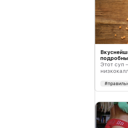
Вкуснейши
подробны
Этот суп 
низкокалл
готовится
ингредие
#правиль
мясо птиц