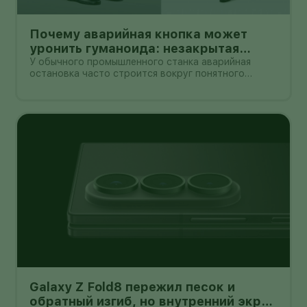
Почему аварийная кнопка может
уронить гуманоида: незакрытая
проблема безопасности Unitree G1
У обычного промышленного станка аварийная
остановка часто строится вокруг понятного
принципа: отключить энергию и привести механизм
в безопасное состояние. С двуногим роботом всё
сложнее. Если гуманоид сохраняет равновесие
только благодаря непрерывной раб
Galaxy Z Fold8 пережил песок и
обратный изгиб, но внутренний экран