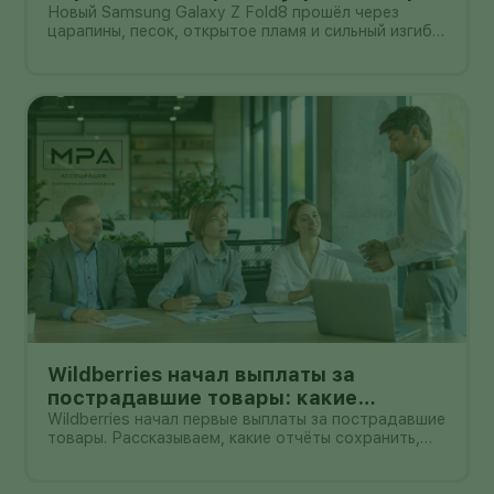
всё ещё легко поцарапать
Новый Samsung Galaxy Z Fold8 прошёл через
царапины, песок, открытое пламя и сильный изгиб в
обратную сторону. После самой жёсткой части
испытания корпус не треснул, а гибкий экран не
выскочил из рамки. Для складного смартфона
толщиной 4,5 мм в раскрытом в
Wildberries начал выплаты за
пострадавшие товары: какие
документы собрать и чем поможет
Wildberries начал первые выплаты за пострадавшие
товары. Рассказываем, какие отчёты сохранить,
АПМ
как проверить начисление и как АПМ помогает
селлерам систематизировать подтверждённые
случаи.