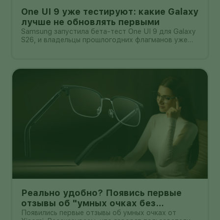
One UI 9 уже тестируют: какие Galaxy
лучше не обновлять первыми
Samsung запустила бета-тест One UI 9 для Galaxy
S26, и владельцы прошлогодних флагманов уже
смотрят на кнопку «Обновить» с понятным
нетерпением. Новая оболочка построена на
Android 17, обещает больше настроек,
обновлённую шторку, улучшения в заметках, дос
Реально удобно? Появись первые
отзывы об "умных очках без
дисплея" от Xioami
Появились первые отзывы об умных очках от