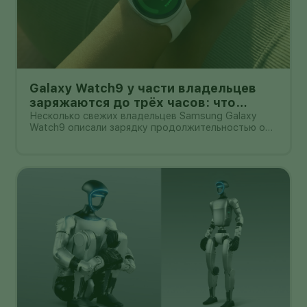
Galaxy Watch9 у части владельцев
заряжаются до трёх часов: что
проверить перед возвратом
Несколько свежих владельцев Samsung Galaxy
Watch9 описали зарядку продолжительностью от
примерно 90 минут до трёх часов. В одном
подробном замере 44-мм версия набирала заряд
с 13% до 90% за 2 часа 22 минуты, хотя
первоначальная оценка на экране была замет