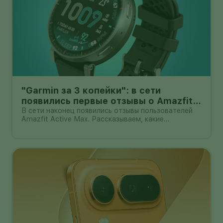
"Garmin за 3 копейки": в сети
появились первые отзывы о Amazfit
Active Max с оффлайн-картами
В сети наконец появились отзывы пользователей
Amazfit Active Max. Рассказываем, какие
преимущества и недостатки уже замечены.