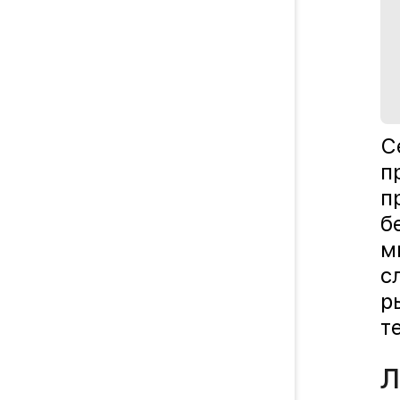
С
п
п
б
м
с
р
т
Л