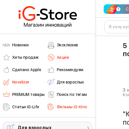
С
5
Новинки
Эксклюзив
п
Хиты продаж
Акции
Сделано Apple
Рекомендуем
Novelizer
Для взрослых
3 
PREMIUM товары
Поиск по тегам
Ко
Статьи iG-Life
Фильмы iG-Kino
"
п
Для взрослых