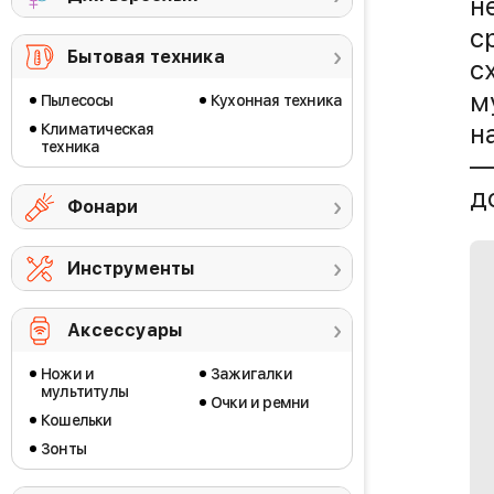
н
с
Бытовая техника
с
м
Пылесосы
Кухонная техника
н
Климатическая
техника
—
д
Фонари
Инструменты
Аксессуары
Ножи и
Зажигалки
мультитулы
Очки и ремни
Кошельки
Зонты