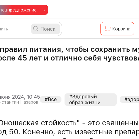
пецпредложение
Поиск
Корзина
 правил питания, чтобы сохранить 
осле 45 лет и отлично себя чувствов
#Здоровый
июня 2024, 10:45
#Все
#здор
образ жизни
нстантин Назаров
Юношеская стойкость" - это священн
од 50. Конечно, есть известные препа