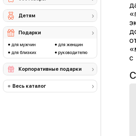
д
«
Детям
э
д
Подарки
о
для мужчин
для женщин
«
для близких
руководителю
с
Корпоративные подарки
С
Весь каталог