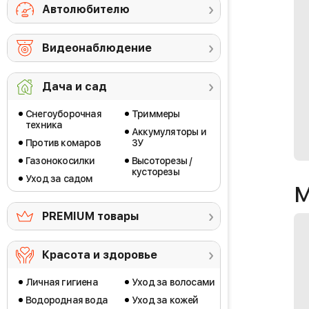
Автолюбителю
Видеонаблюдение
Дача и сад
Снегоуборочная
Триммеры
техника
Аккумуляторы и
Против комаров
ЗУ
Газонокосилки
Высоторезы /
кусторезы
Уход за садом
М
PREMIUM товары
Красота и здоровье
Личная гигиена
Уход за волосами
Водородная вода
Уход за кожей