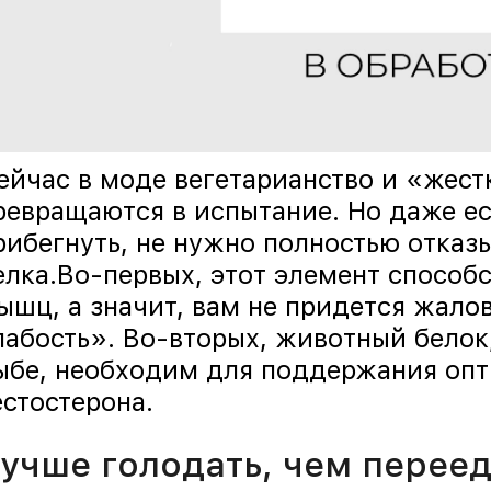
ейчас в моде вегетарианство и «жест
ревращаются в испытание. Но даже е
рибегнуть, не нужно полностью отказ
елка.Во-первых, этот элемент способ
ышц, а значит, вам не придется жало
лабость». Во-вторых, животный белок
ыбе, необходим для поддержания опт
естостерона.
учше голодать, чем переед