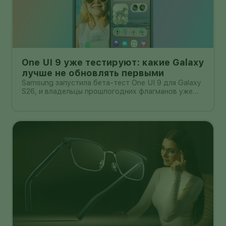
One UI 9 уже тестируют: какие Galaxy
лучше не обновлять первыми
Samsung запустила бета-тест One UI 9 для Galaxy
S26, и владельцы прошлогодних флагманов уже
смотрят на кнопку «Обновить» с понятным
нетерпением. Новая оболочка построена на
Android 17, обещает больше настроек,
обновлённую шторку, улучшения в заметках, дос