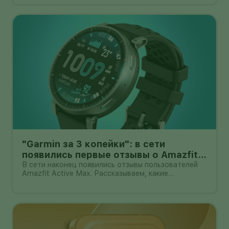
миниатюрном механическом подвесе. Это уже не
очередной выставочный прототип: компания
начала собирать заявки перед коммерчески
"Garmin за 3 копейки": в сети
появились первые отзывы о Amazfit
Active Max с оффлайн-картами
В сети наконец появились отзывы пользователей
Amazfit Active Max. Рассказываем, какие
преимущества и недостатки уже замечены.