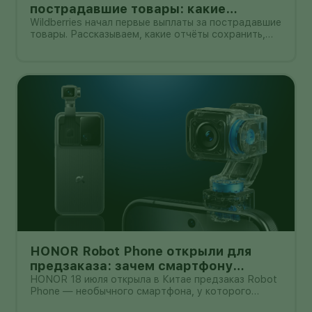
пострадавшие товары: какие
документы собрать и чем поможет
Wildberries начал первые выплаты за пострадавшие
товары. Рассказываем, какие отчёты сохранить,
АПМ
как проверить начисление и как АПМ помогает
селлерам систематизировать подтверждённые
случаи.
HONOR Robot Phone открыли для
предзаказа: зачем смартфону
камера на роботизированной руке
HONOR 18 июля открыла в Китае предзаказ Robot
Phone — необычного смартфона, у которого
основная камера выдвигается из корпуса на