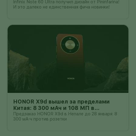
Infinix Note 60 Ultra получил дизайн от Pininfarina!
И это далеко не единственная фича новинки!
HONOR X9d вышел за пределами
Китая: 8 300 мАч и 108 МП в
бюджетном классе
Предзаказ HONOR X9d в Непале до 28 января: 8
300 мА·ч против розетки