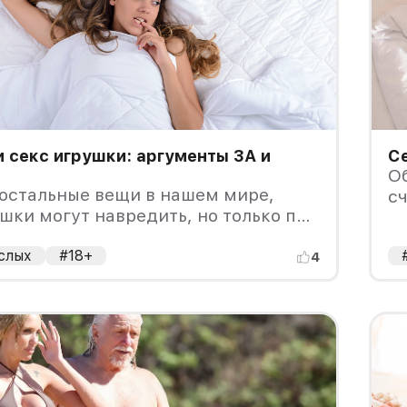
 секс игрушки: аргументы ЗА и
Се
Об
 остальные вещи в нашем мире,
сч
шки могут навредить, но только при
то
 условиях.
слых
#18+
4