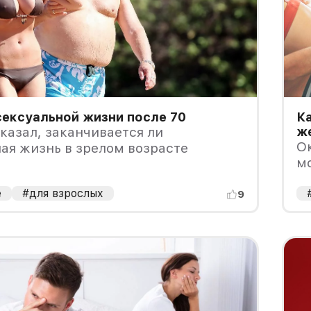
сексуальной жизни после 70
Ка
казал, заканчивается ли
ж
О
ая жизнь в зрелом возрасте
м
е
#для взрослых
9