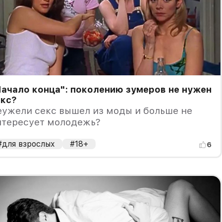
ачало конца": поколению зумеров не нужен
екс?
еужели секс вышел из моды и больше не
нтересует молодежь?
#для взрослых
#18+
6