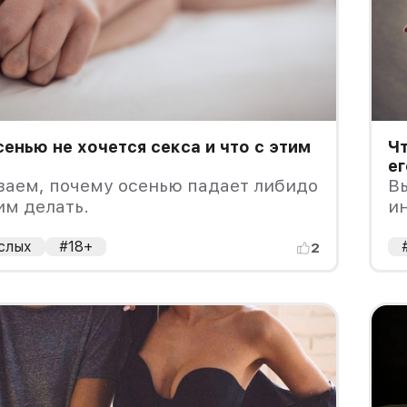
енью не хочется секса и что с этим
Чт
ег
ваем, почему осенью падает либидо
В
тим делать.
ин
слых
#18+
2