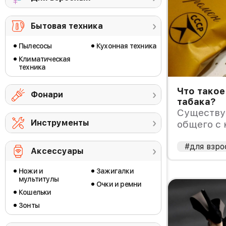
Бытовая техника
Пылесосы
Кухонная техника
Климатическая
техника
Что такое
Фонари
табака?
Существуе
Инструменты
общего с
#для взро
Аксессуары
Ножи и
Зажигалки
мультитулы
Очки и ремни
Кошельки
Зонты