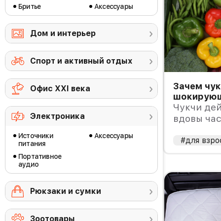
Бритье
Аксессуары
Дом и интерьер
Спорт и активный отдых
Зачем чу
Офис ХХI века
шокирующ
Чукчи де
Электроника
вдовы час
почему?
Источники
Аксессуары
#для взро
питания
Портативное
аудио
Рюкзаки и сумки
Зоотовары