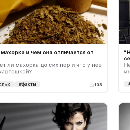
 махорка и чем она отличается от
"Н
с
т ли махорка до сих пор и что у нее
Н
 картошкой?
и
слых
#факты
103