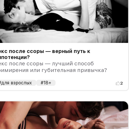
кс после ссоры — верный путь к
мпотенции?
екс после ссоры — лучший способ
римирения или губительная привычка?
#для взрослых
#18+
2