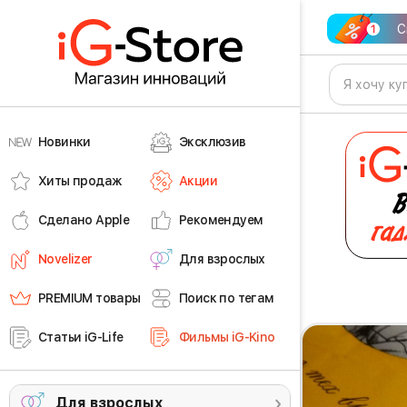
С
Новинки
Эксклюзив
Хиты продаж
Акции
Сделано Apple
Рекомендуем
Novelizer
Для взрослых
PREMIUM товары
Поиск по тегам
Статьи iG-Life
Фильмы iG-Kino
Для взрослых