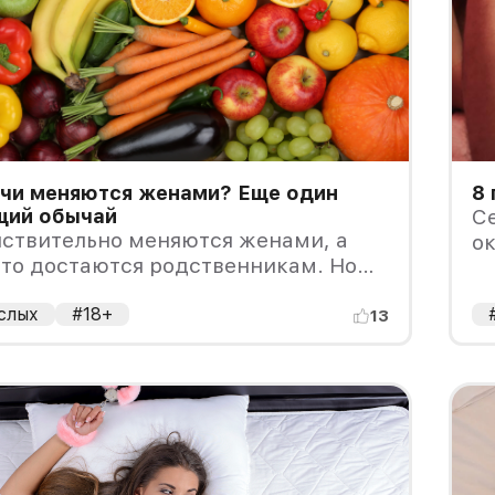
кчи меняются женами? Еще один
8 
ий обычай
Се
йствительно меняются женами, а
о
то достаются родственникам. Но
о
слых
#18+
13