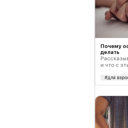
Почему ос
делать
Рассказы
и что с э
#для взро