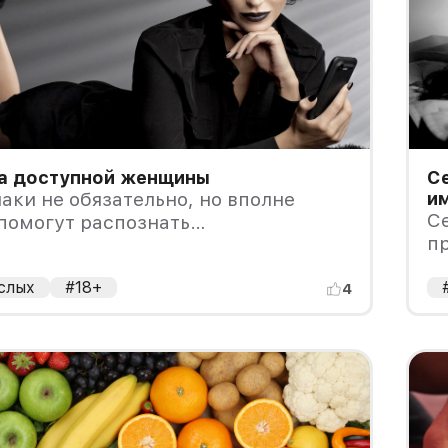
ка доступной женщины
Се
аки не обязательно, но вполне
и
С
помогут распознать
п
ступную» даму.
слых
#18+
4