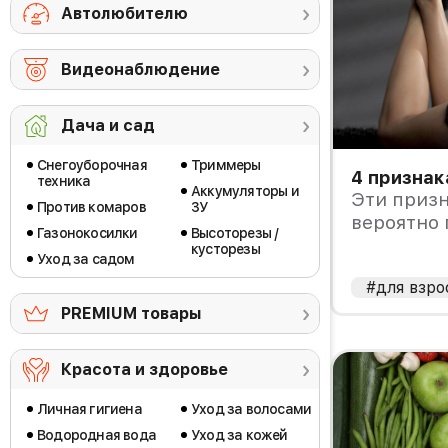
Автолюбителю
Видеонаблюдение
Дача и сад
Снегоуборочная
Триммеры
4 призна
техника
Аккумуляторы и
Эти призн
Против комаров
ЗУ
вероятно 
Газонокосилки
Высоторезы /
«легкодо
кусторезы
Уход за садом
#для взро
PREMIUM товары
Красота и здоровье
Личная гигиена
Уход за волосами
Водородная вода
Уход за кожей