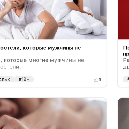
постели, которые мужчины не
По
п
и, которые многие мужчины не
Ра
постели.
др
эт
слых
#18+
3