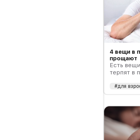
4 вещи в 
прощают
Есть вещ
терпят в 
#для взро