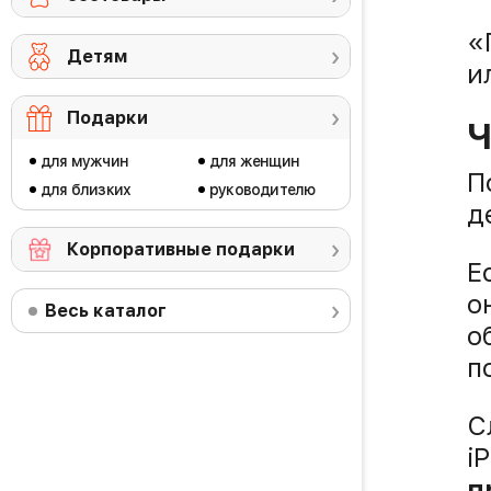
«
Детям
и
Подарки
Ч
для мужчин
для женщин
П
для близких
руководителю
д
Корпоративные подарки
Е
о
Весь каталог
о
п
С
i
п