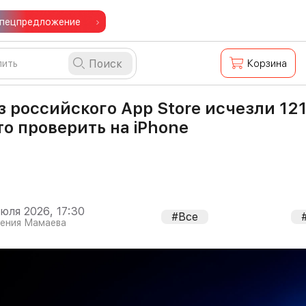
пецпредложение
Поиск
Корзина
з российского App Store исчезли 12
то проверить на iPhone
июля 2026, 17:30
#Все
гения Мамаева