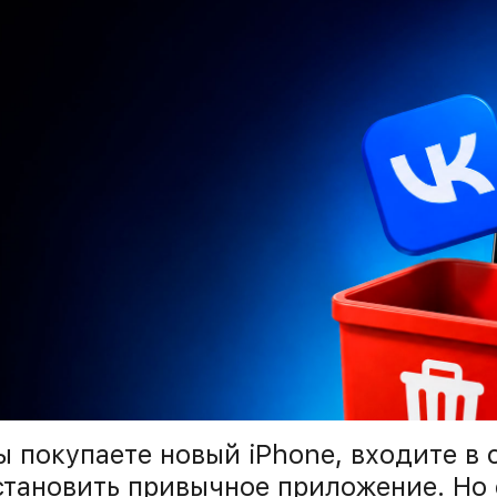
ы покупаете новый iPhone, входите в с
становить привычное приложение. Но е