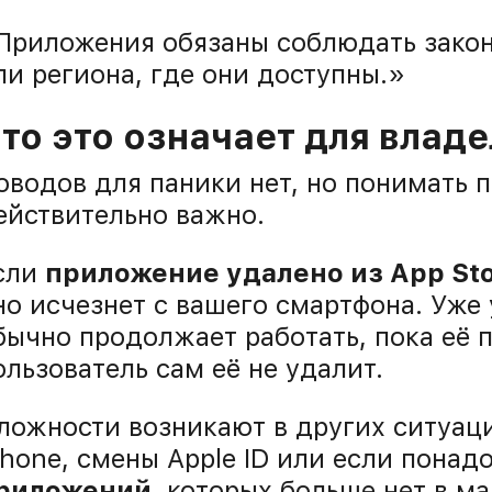
Приложения обязаны соблюдать закон
ли региона, где они доступны.»
то это означает для владе
оводов для паники нет, но понимать 
ействительно важно.
сли
приложение удалено из App St
но исчезнет с вашего смартфона. Уже
бычно продолжает работать, пока её 
ользователь сам её не удалит.
ложности возникают в других ситуаци
Phone, смены Apple ID или если понад
риложений
, которых больше нет в ма