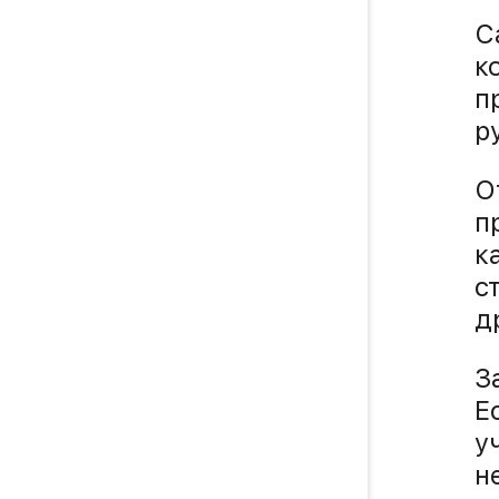
С
к
п
р
О
п
к
с
д
З
Е
у
н