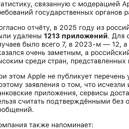
татистику, связанную с модерацией A
ребований государственных органов р
огласно отчёту, в 2025 году из росси
ыли удалены
1213 приложений
. Для 
лучаев было всего 7, в 2023-м — 12, а
казался очень заметным, а российски
ысоким среди стран, представленных в
ри этом Apple не публикует перечень
оэтому заявления о том, что исчезли
анковские приложения, сервисы дост
ельзя считать подтверждёнными без 
ообщений.
омпания также напоминает: