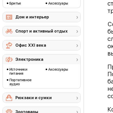
с
Бритье
Аксессуары
т
Дом и интерьер
С
б
Спорт и активный отдых
с
о
Офис ХХI века
в
Электроника
П
Источники
Аксессуары
П
питания
б
Портативное
аудио
н
с
Рюкзаки и сумки
К
Зоотовары