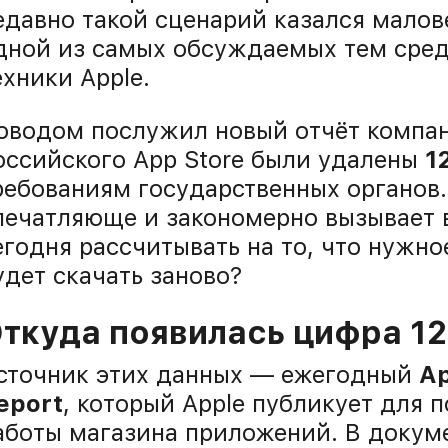
едавно такой сценарий казался малов
дной из самых обсуждаемых тем сред
ехники Apple.
оводом послужил новый отчёт компани
оссийского App Store были удалены
1
ребованиям государственных органов
печатляюще и закономерно вызывает в
егодня рассчитывать на то, что нужн
удет скачать заново?
ткуда появилась цифра 1
сточник этих данных — ежегодный
Ap
eport
, который Apple публикует для
аботы магазина приложений. В докум