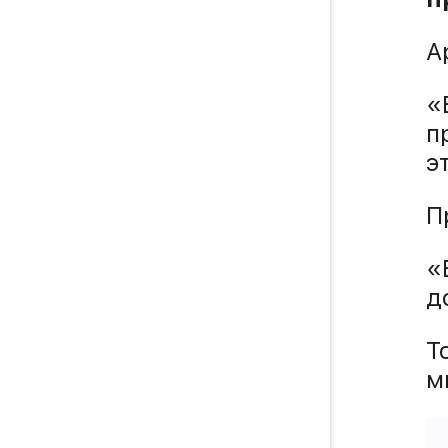
A
«
п
э
П
«
д
Т
м