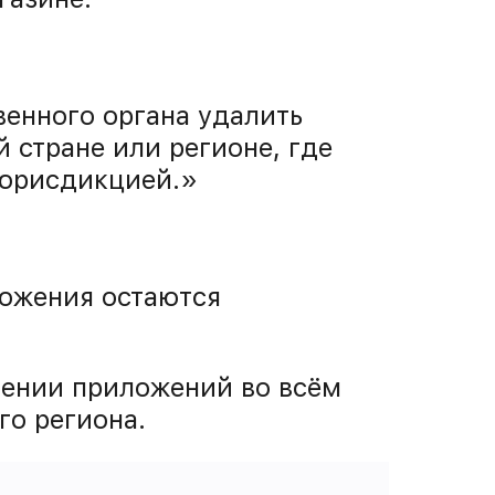
венного органа удалить
й стране или регионе, где
 юрисдикцией.»
ложения остаются
овении приложений во всём
го региона.