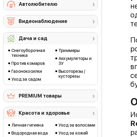
Автолюбителю
н
о
Видеонаблюдение
т
П
Дача и сад
р
Снегоуборочная
Триммеры
техника
т
Аккумуляторы и
Против комаров
ЗУ
в
Газонокосилки
Высоторезы /
с
кусторезы
Уход за садом
б
PREMIUM товары
О
И
Красота и здоровье
R
Личная гигиена
Уход за волосами
р
Водородная вода
Уход за кожей