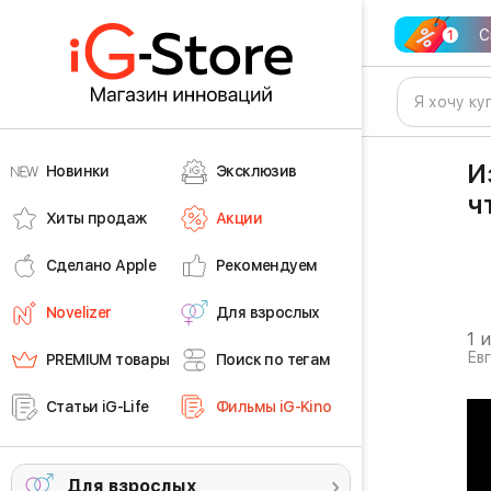
С
И
Новинки
Эксклюзив
ч
Хиты продаж
Акции
Сделано Apple
Рекомендуем
Novelizer
Для взрослых
1 
Ев
PREMIUM товары
Поиск по тегам
Статьи iG-Life
Фильмы iG-Kino
Для взрослых