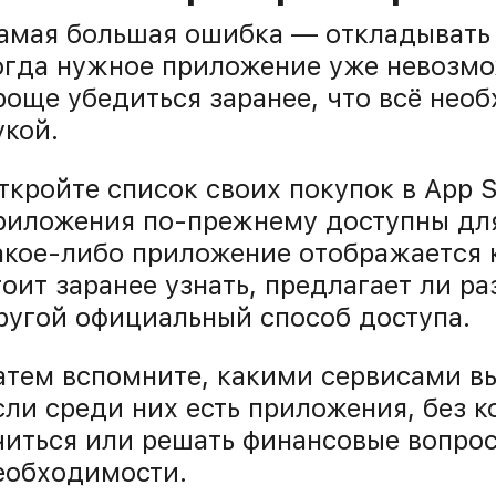
амая большая ошибка — откладывать 
огда нужное приложение уже невозмо
роще убедиться заранее, что всё нео
укой.
ткройте список своих покупок в App S
риложения по-прежнему доступны для
акое-либо приложение отображается 
тоит заранее узнать, предлагает ли р
ругой официальный способ доступа.
атем вспомните, какими сервисами вы
сли среди них есть приложения, без к
читься или решать финансовые вопрос
еобходимости.