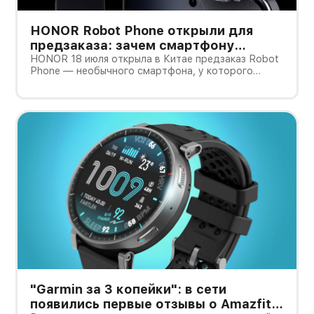
HONOR Robot Phone открыли для
предзаказа: зачем смартфону
камера на роботизированной руке
HONOR 18 июля открыла в Китае предзаказ Robot
Phone — необычного смартфона, у которого
основная камера выдвигается из корпуса на
миниатюрном механическом подвесе. Это уже не
очередной выставочный прототип: компания
начала собирать заявки перед коммерчески
"Garmin за 3 копейки": в сети
появились первые отзывы о Amazfit