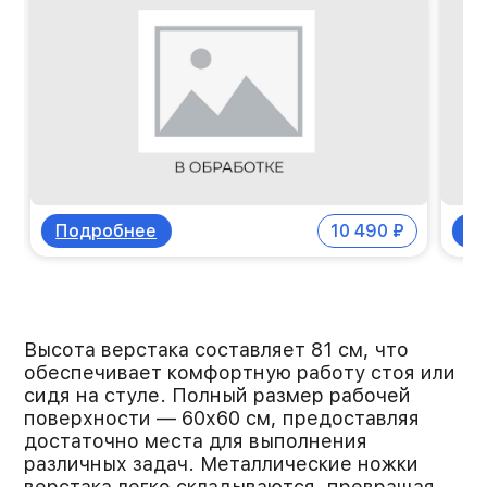
шуруповерта. Благодаря ему вы можете
быстро просверлить отверстие и сразу же
зафиксировать внутри него крепеж.
Быстрое переключение между
функциями прибора осуществляется с
помощью специальной вращающейся
головки с двумя быстрозажимными
патронами. При этом аккумуляторная
система питания позволяет не зависеть
Подробнее
10 490 ₽
П
от розеток и работать там, где
необходимо.
Высота верстака составляет 81 см, что
обеспечивает комфортную работу стоя или
сидя на стуле. Полный размер рабочей
поверхности — 60х60 см, предоставляя
достаточно места для выполнения
различных задач. Металлические ножки
верстака легко складываются, превращая