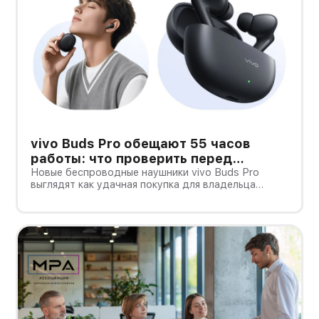
vivo Buds Pro обещают 55 часов
работы: что проверить перед
покупкой в России
Новые беспроводные наушники vivo Buds Pro
выглядят как удачная покупка для владельца
смартфона vivo: производитель заявляет
шумоподавление до 55 дБ, до 55 часов работы с
зарядным кейсом и задержку 42 мс.