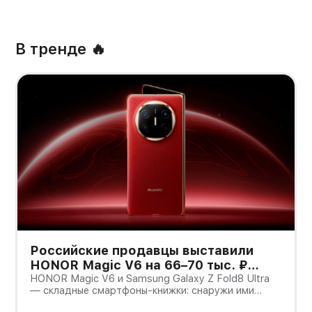
В тренде 🔥
Российские продавцы выставили
HONOR Magic V6 на 66–70 тыс. ₽
дешевле Galaxy Z Fold8 Ultra — но
HONOR Magic V6 и Samsung Galaxy Z Fold8 Ultra
— складные смартфоны-книжки: снаружи ими
гарантия другая
можно пользоваться как обычным телефоном, а