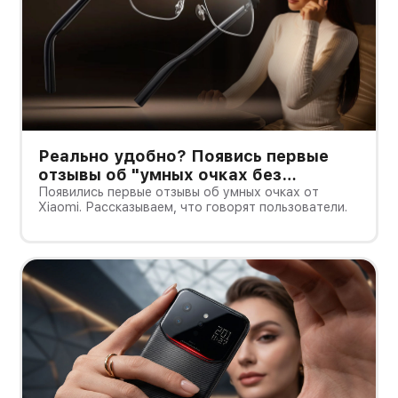
Реально удобно? Появись первые
отзывы об "умных очках без
дисплея" от Xioami
Появились первые отзывы об умных очках от
Xiaomi. Рассказываем, что говорят пользователи.