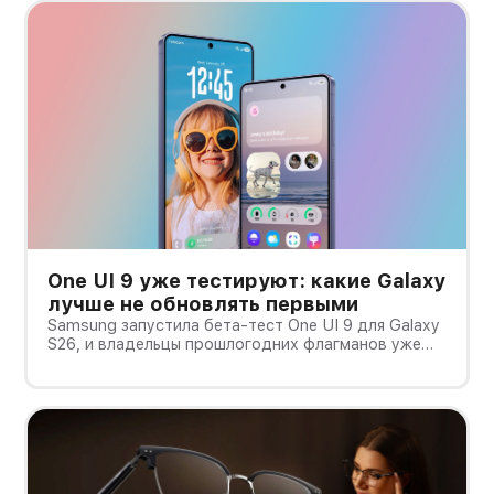
One UI 9 уже тестируют: какие Galaxy
лучше не обновлять первыми
Samsung запустила бета-тест One UI 9 для Galaxy
S26, и владельцы прошлогодних флагманов уже
смотрят на кнопку «Обновить» с понятным
нетерпением. Новая оболочка построена на
Android 17, обещает больше настроек,
обновлённую шторку, улучшения в заметках, дос