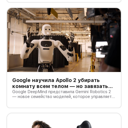
после раскрытия они превращаются в небольшой
планшет.
Google научила Apollo 2 убирать
комнату всем телом — но завязать
пакет он умеет лишь в 44% попыток
Google DeepMind представила Gemini Robotics 2
— новое семейство моделей, которое управляет
не только руками, но и всем телом гуманоида. В
демонстрации Apptronik Apollo 2 ходит,
приседает, тянется к предметам и вместе с
другими роботами убирает комнату.