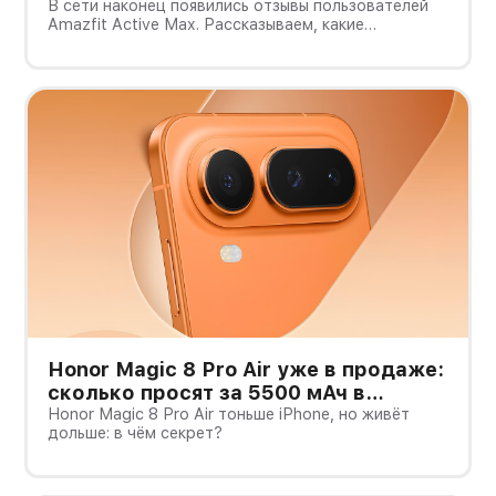
Active Max с оффлайн-картами
В сети наконец появились отзывы пользователей
Amazfit Active Max. Рассказываем, какие
преимущества и недостатки уже замечены.
Honor Magic 8 Pro Air уже в продаже:
сколько просят за 5500 мАч в
корпусе толщиной всего 6,1 мм?
Honor Magic 8 Pro Air тоньше iPhone, но живёт
дольше: в чём секрет?