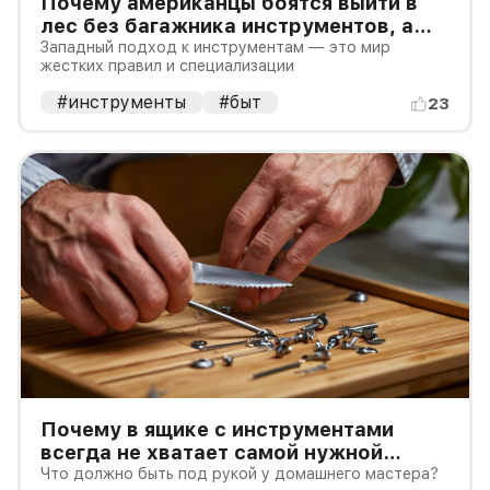
Почему американцы боятся выйти в
лес без багажника инструментов, а
русским хватает топора?
Западный подход к инструментам — это мир
жестких правил и специализации
#инструменты
#быт
23
Почему в ящике с инструментами
всегда не хватает самой нужной
отвертки?
Что должно быть под рукой у домашнего мастера?