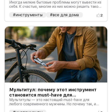
минут
Иногда мелкие бытовые проблемы могут вывести из
себя. К счастью, многие из них можно решить такой
отверткой.
#инструменты
#все для дома
2
Мультитул: почему этот инструмент
становится must-have для
современных мужчин
Мультитулы — это настоящий must-have для
любого современного мужчины. Но почему так, и
чем обусловлены новые тренды?