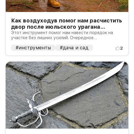
Как воздуходув помог нам расчистить
двор после июльского урагана
в Подмосковье
Этот инструмент помог нам навести порядок на
участке без лишних усилий. Очередное
доказательство того, что все гениальное просто.
#инструменты
#дача и сад
2