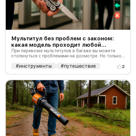
Мультитул без проблем с законом:
какая модель проходит любой
досмотр?
При перевозке мультитулов в багаже вы можете
столкнуться с проблемами на досмотре. Но только
не в этом случае!
#инструменты
#путешествия
2