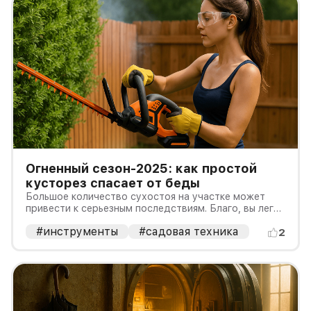
Огненный сезон-2025: как простой
кусторез спасает от беды
Большое количество сухостоя на участке может
привести к серьезным последствиям. Благо, вы легко
можете избавиться от него с помощью кустореза от
#инструменты
#садовая техника
WORX.
2