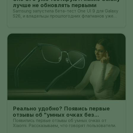
лучше не обновлять первыми
Samsung запустила бета-тест One UI 9 для Galaxy
S26, и владельцы прошлогодних флагманов уже
смотрят на кнопку «Обновить» с понятным
нетерпением. Новая оболочка построена на
Android 17, обещает больше настроек,
обновлённую шторку, улучшения в заметках, дос
Реально удобно? Появись первые
отзывы об "умных очках без
дисплея" от Xioami
Появились первые отзывы об умных очках от
Xiaomi. Рассказываем, что говорят пользователи.