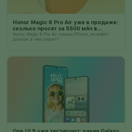
Honor Magic 8 Pro Air уже в продаже:
сколько просят за 5500 мАч в
корпусе толщиной всего 6,1 мм?
Honor Magic 8 Pro Air тоньше iPhone, но живёт
дольше: в чём секрет?
One UI 9 уже тестируют: какие Galaxy