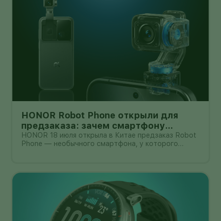
HONOR Robot Phone открыли для
предзаказа: зачем смартфону
камера на роботизированной руке
HONOR 18 июля открыла в Китае предзаказ Robot
Phone — необычного смартфона, у которого
основная камера выдвигается из корпуса на
миниатюрном механическом подвесе. Это уже не
очередной выставочный прототип: компания
начала собирать заявки перед коммерчески