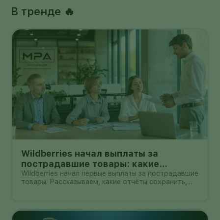
В тренде 🔥
Wildberries начал выплаты за
пострадавшие товары: какие
документы собрать и чем поможет
Wildberries начал первые выплаты за пострадавшие
товары. Рассказываем, какие отчёты сохранить,
АПМ
как проверить начисление и как АПМ помогает
селлерам систематизировать подтверждённые
случаи.