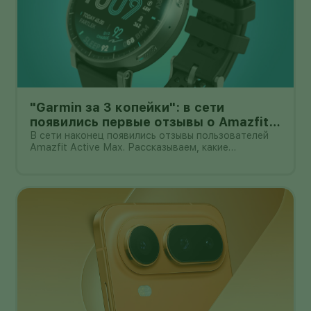
"Garmin за 3 копейки": в сети
появились первые отзывы о Amazfit
Active Max с оффлайн-картами
В сети наконец появились отзывы пользователей
Amazfit Active Max. Рассказываем, какие
преимущества и недостатки уже замечены.