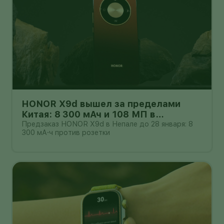
HONOR X9d вышел за пределами
Китая: 8 300 мАч и 108 МП в
бюджетном классе
Предзаказ HONOR X9d в Непале до 28 января: 8
300 мА·ч против розетки