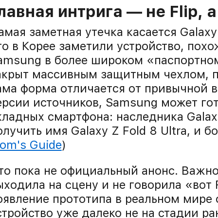
лавная интрига — не Flip, 
амая заметная утечка касается Galaxy 
то в Корее заметили устройство, пох
amsung в более широком «паспортном
акрыт массивным защитным чехлом, п
ама форма отличается от привычной в
ерсии источников, Samsung может го
кладных смартфона: наследника Galaxy
олучить имя Galaxy Z Fold 8 Ultra, и б
om's Guide
)
то пока не официальный анонс. Важно
ыходила на сцену и не говорила «вот Fo
оявление прототипа в реальном мире 
стройство уже далеко не на стадии ра