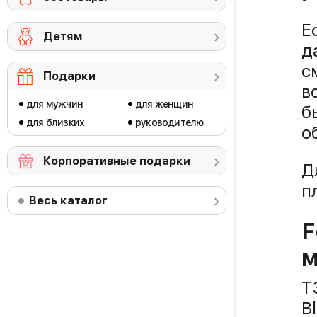
Е
Детям
д
с
Подарки
в
для мужчин
для женщин
б
для близких
руководителю
о
Корпоративные подарки
Д
п
Весь каталог
F
м
T
B