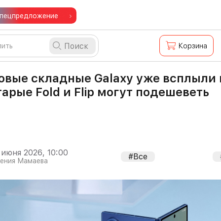
пецпредложение
Поиск
Корзина
овые складные Galaxy уже всплыли 
тарые Fold и Flip могут подешеветь
 июня 2026, 10:00
#Все
гения Мамаева