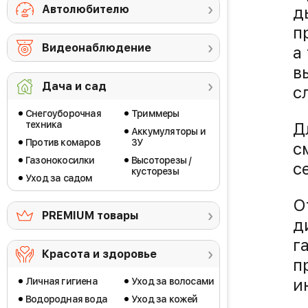
Автолюбителю
д
п
Видеонаблюдение
а
в
Дача и сад
с
Снегоуборочная
Триммеры
техника
Д
Аккумуляторы и
Против комаров
ЗУ
с
Газонокосилки
Высоторезы /
с
кусторезы
Уход за садом
О
PREMIUM товары
д
г
Красота и здоровье
п
и
Личная гигиена
Уход за волосами
Водородная вода
Уход за кожей