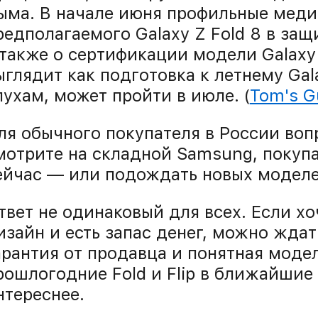
ыма. В начале июня профильные меди
редполагаемого Galaxy Z Fold 8 в за
 также о сертификации модели Galaxy Z
ыглядит как подготовка к летнему Gal
лухам, может пройти в июле. (
Tom's G
ля обычного покупателя в России воп
мотрите на складной Samsung, покупать
ейчас — или подождать новых модел
твет не одинаковый для всех. Если х
изайн и есть запас денег, можно ждат
арантия от продавца и понятная моде
рошлогодние Fold и Flip в ближайшие
нтереснее.