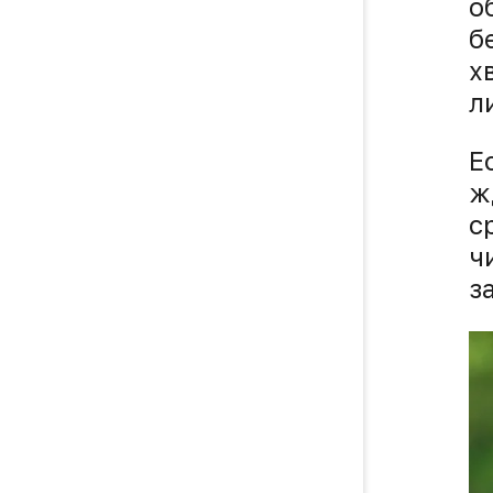
о
б
х
л
Е
ж
с
ч
з