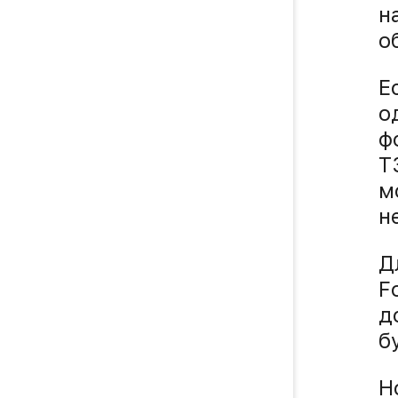
н
о
Е
о
ф
T
м
н
Д
F
д
б
Н