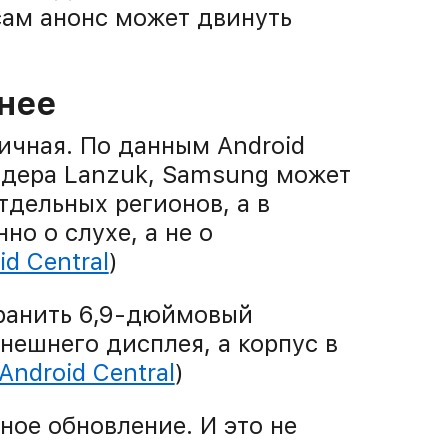
ам анонс может двинуть
йнее
тичная. По данным Android
айдера Lanzuk, Samsung может
тдельных регионов, а в
но о слухе, а не о
id Central
)
хранить 6,9-дюймовый
нешнего дисплея, а корпус в
Android Central
)
ное обновление. И это не