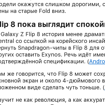
одели окажутся слишком дорогими, с
ены на старые Fold вниз.
lip 8 пока выглядит споко
 Galaxy Z Flip 8 история менее драма
entral со ссылкой на корейского инс
ернуть Snapdragon-чипы в Flip 8 для о
ругих оставить Exynos. Речь идёт имен
одтверждённой спецификации. (
Andro
ам же говорится, что Flip 8 может со
сновной экран и около 4-дюймового в
ложенном виде сделать чуть тоньше. (
вучит не как революция, а как аккурат