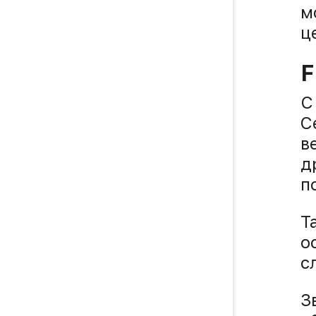
м
ц
F
С
C
в
д
п
Т
о
с
З