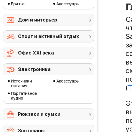
Бритье
Аксессуары
Г
С
Дом и интерьер
ч
S
Спорт и активный отдых
з
с
Офис ХХI века
в
с
Электроника
п
Источники
Аксессуары
питания
(
T
Портативное
аудио
Э
в
Рюкзаки и сумки
п
у
Зоотовары