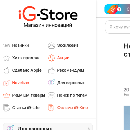
С
Н
Новинки
Эксклюзив
с
Хиты продаж
Акции
Сделано Apple
Рекомендуем
Novelizer
Для взрослых
20
Ев
PREMIUM товары
Поиск по тегам
Статьи iG-Life
Фильмы iG-Kino
Для взрослых