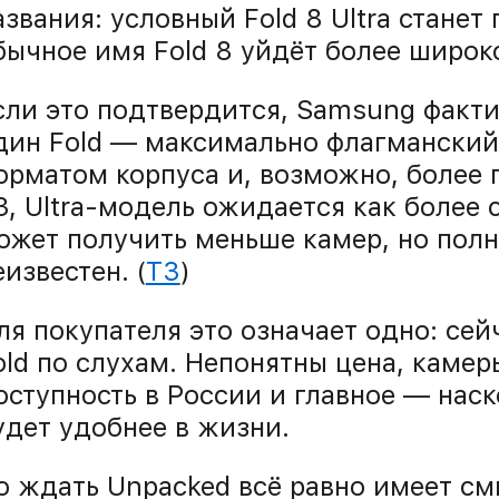
азвания: условный Fold 8 Ultra станет
бычное имя Fold 8 уйдёт более широко
сли это подтвердится, Samsung факти
дин Fold — максимально флагманский
орматом корпуса и, возможно, более 
3, Ultra-модель ожидается как более 
ожет получить меньше камер, но пол
еизвестен. (
T3
)
ля покупателя это означает одно: се
old по слухам. Непонятны цена, камеры
оступность в России и главное — нас
удет удобнее в жизни.
о ждать Unpacked всё равно имеет см