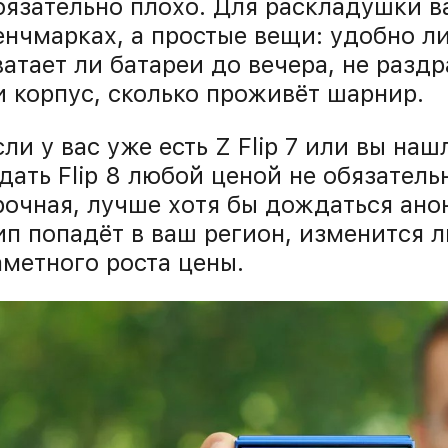
бязательно плохо. Для раскладушки в
енчмарках, а простые вещи: удобно ли
ватает ли батареи до вечера, не раздр
и корпус, сколько проживёт шарнир.
сли у вас уже есть Z Flip 7 или вы на
дать Flip 8 любой ценой не обязатель
рочная, лучше хотя бы дождаться анон
ип попадёт в ваш регион, изменится л
аметного роста цены.