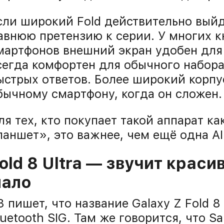
сли широкий Fold действительно выйд
авнюю претензию к серии. У многих 
мартфонов внешний экран удобен для 
сегда комфортен для обычного набора
ыстрых ответов. Более широкий корпу
бычному смартфону, когда он сложен.
ля тех, кто покупает такой аппарат к
ланшет», это важнее, чем ещё одна AI
old 8 Ultra — звучит краси
ало
3 пишет, что название Galaxy Z Fold 8
luetooth SIG. Там же говорится, что 