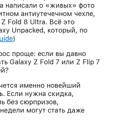
а написали о «живых» фото
щитном антиутечечном чехле,
 Fold 8 Ultra. Всё это
axy Unpacked, который, по
uide
)
рос проще: если вы давно
 Galaxy Z Fold 7 или Z Flip 7
ей?
очется именно новейший
ь. Если нужна скидка,
ль без сюрпризов,
 недели могут стать даже