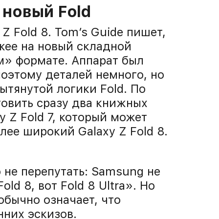
а новый Fold
Z Fold 8. Tom’s Guide пишет,
ожее на новый складной
» формате. Аппарат был
оэтому деталей немного, но
ытянутой логики Fold. По
товить сразу два книжных
 Z Fold 7, который может
олее широкий Galaxy Z Fold 8.
 не перепутать: Samsung не
ld 8, вот Fold 8 Ultra». Но
обычно означает, что
нних эскизов.