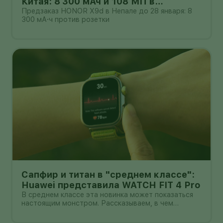
Китая: 8 300 мАч и 108 МП в
бюджетном классе
Предзаказ HONOR X9d в Непале до 28 января: 8
300 мА·ч против розетки
Сапфир и титан в "среднем классе":
Huawei представила WATCH FIT 4 Pro
В среднем классе эта новинка может показаться
настоящим монстром. Рассказываем, в чем
главные прелести WATCH FIT 4 Pro.