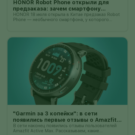
HONOR Robot Phone открыли для
предзаказа: зачем смартфону
камера на роботизированной руке
HONOR 18 июля открыла в Китае предзаказ Robot
Phone — необычного смартфона, у которого
основная камера выдвигается из корпуса на
миниатюрном механическом подвесе. Это уже не
очередной выставочный прототип: компания
начала собирать заявки перед коммерчески
"Garmin за 3 копейки": в сети
появились первые отзывы о Amazfit
Active Max с оффлайн-картами
В сети наконец появились отзывы пользователей
Amazfit Active Max. Рассказываем, какие