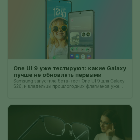
One UI 9 уже тестируют: какие Galaxy
лучше не обновлять первыми
Samsung запустила бета-тест One UI 9 для Galaxy
S26, и владельцы прошлогодних флагманов уже
смотрят на кнопку «Обновить» с понятным
нетерпением. Новая оболочка построена на
Android 17, обещает больше настроек,
обновлённую шторку, улучшения в заметках, дос