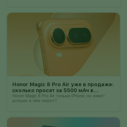
преимущества и недостатки уже замечены.
Honor Magic 8 Pro Air уже в продаже:
сколько просят за 5500 мАч в
корпусе толщиной всего 6,1 мм?
Honor Magic 8 Pro Air тоньше iPhone, но живёт
дольше: в чём секрет?