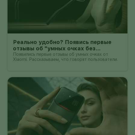
Реально удобно? Появись первые
отзывы об "умных очках без
дисплея" от Xioami
Появились первые отзывы об умных очках от
Xiaomi. Рассказываем, что говорят пользователи.