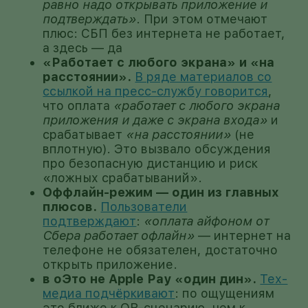
равно надо открывать приложение и
подтверждать»
. При этом отмечают
плюс: СБП без интернета не работает,
а здесь — да
«Работает с любого экрана» и «на
расстоянии».
В ряде материалов со
ссылкой на пресс-службу говорится
,
что оплата
«работает с любого экрана
приложения и даже с экрана входа»
и
срабатывает
«на расстоянии»
(не
вплотную). Это вызвало обсуждения
про безопасную дистанцию и риск
«ложных срабатываний».
Оффлайн-режим — один из главных
плюсов.
Пользователи
подтверждают
:
«оплата айфоном от
Сбера работает офлайн»
— интернет на
телефоне не обязателен, достаточно
открыть приложение.
в оЭто не Apple Pay «один дин».
Тех-
медиа подчёркивают
: по ощущениям
это ближе к QR-сценарию, чем к