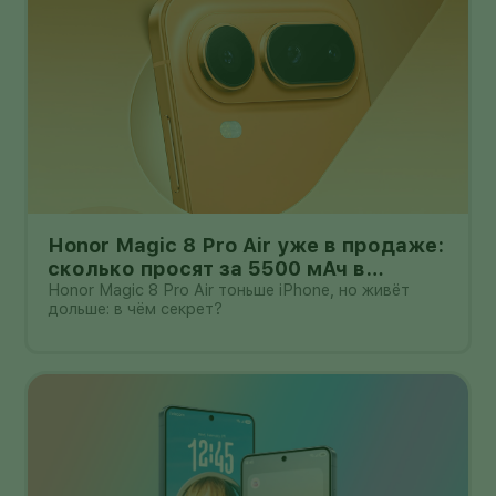
Honor Magic 8 Pro Air уже в продаже:
сколько просят за 5500 мАч в
корпусе толщиной всего 6,1 мм?
Honor Magic 8 Pro Air тоньше iPhone, но живёт
дольше: в чём секрет?