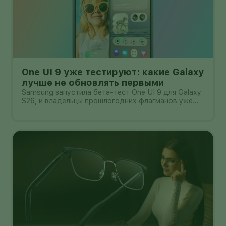
One UI 9 уже тестируют: какие Galaxy
лучше не обновлять первыми
Samsung запустила бета-тест One UI 9 для Galaxy
S26, и владельцы прошлогодних флагманов уже
смотрят на кнопку «Обновить» с понятным
нетерпением. Новая оболочка построена на
Android 17, обещает больше настроек,
обновлённую шторку, улучшения в заметках, дос