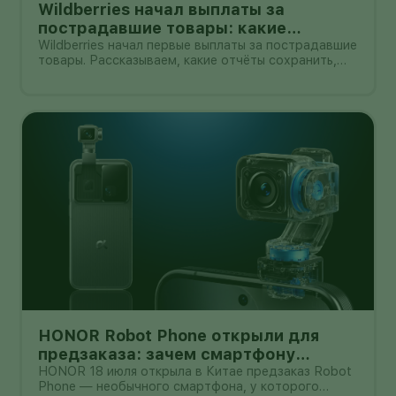
Wildberries начал выплаты за
пострадавшие товары: какие
документы собрать и чем поможет
Wildberries начал первые выплаты за пострадавшие
товары. Рассказываем, какие отчёты сохранить,
АПМ
как проверить начисление и как АПМ помогает
селлерам систематизировать подтверждённые
случаи.
HONOR Robot Phone открыли для
предзаказа: зачем смартфону
камера на роботизированной руке
HONOR 18 июля открыла в Китае предзаказ Robot
Phone — необычного смартфона, у которого