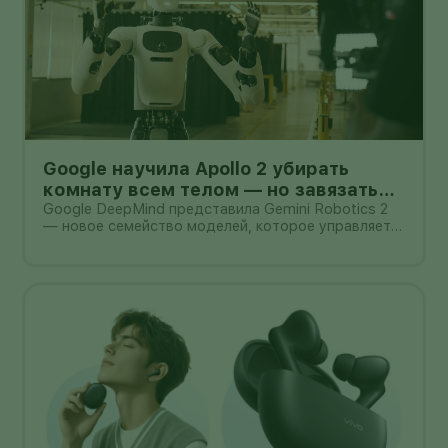
Google научила Apollo 2 убирать
комнату всем телом — но завязать
пакет он умеет лишь в 44% попыток
Google DeepMind представила Gemini Robotics 2
— новое семейство моделей, которое управляет
не только руками, но и всем телом гуманоида. В
демонстрации Apptronik Apollo 2 ходит,
приседает, тянется к предметам и вместе с
другими роботами убирает комнату.