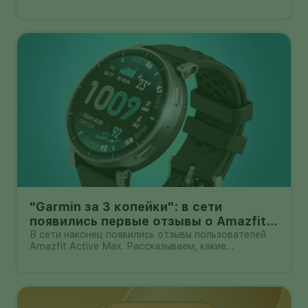
основная камера выдвигается из корпуса на
миниатюрном механическом подвесе. Это уже не
очередной выставочный прототип: компания
начала собирать заявки перед коммерчески
"Garmin за 3 копейки": в сети
появились первые отзывы о Amazfit
Active Max с оффлайн-картами
В сети наконец появились отзывы пользователей
Amazfit Active Max. Рассказываем, какие
преимущества и недостатки уже замечены.