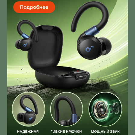
умеет звонить через спутник
Infinix Note 60 Ultra получил дизайн от Pininfarina!
И это далеко не единственная фича новинки!
О нас
Ответы на вопросы
Персональные данные
Контакты
Оплата, доставка и возврат товара
Оферта
Политика конфиденциальности