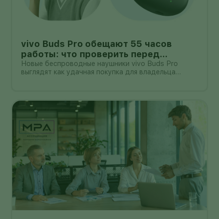
vivo Buds Pro обещают 55 часов
работы: что проверить перед
покупкой в России
Новые беспроводные наушники vivo Buds Pro
выглядят как удачная покупка для владельца
смартфона vivo: производитель заявляет
шумоподавление до 55 дБ, до 55 часов работы с
зарядным кейсом и задержку 42 мс.