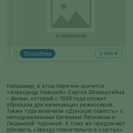
отключится автоматически.
Двухслойный дисковый нагреватель
достигает рабочей температуры всего за
несколько секунд и обеспечивает
идеально ровный прогрев дна
кофеварки.
Подробнее
3 990 ₽
П
Например, в этом перечне значится
«Александр Невский» Сергея Эйзенштейна
– фильм, который с 1939 года служит
образцом для начинающих режиссеров.
Также туда включили «Донскую повесть» с
неподражаемыми Евгением Леоновым и
Людмилой Чурсиной. К тому же предлагают
обновить «Звезду пленительного счастья».