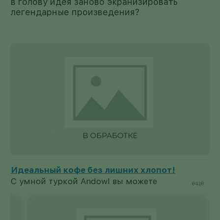
в голову идея заново экранизировать
легендарные произведения?
Идеальный кофе без лишних хлопот!
С умной туркой Andowl вы можете
ещё
поставить кофе вариться и спокойно
заниматься своими делами. Как только в
турке поднимется пенка, нагрев