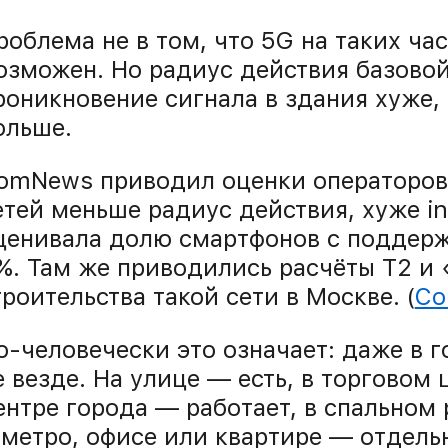
роблема не в том, что 5G на таких ча
озможен. Но радиус действия базово
роникновение сигнала в здания хуже,
ольше.
omNews приводил оценки операторов: 
етей меньше радиус действия, хуже i
ценивала долю смартфонов с поддержк
%. Там же приводились расчёты Т2 и
троительства такой сети в Москве. (
Co
о-человечески это означает: даже в г
е везде. На улице — есть, в торговом
ентре города — работает, в спальном 
 метро, офисе или квартире — отдель