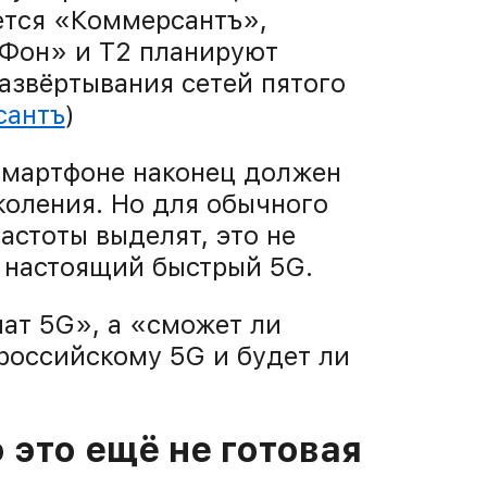
ется «Коммерсантъ»,
Фон» и T2 планируют
азвёртывания сетей пятого
сантъ
)
 смартфоне наконец должен
коления. Но для обычного
астоты выделят, это не
я настоящий быстрый 5G.
чат 5G», а «сможет ли
российскому 5G и будет ли
 это ещё не готовая