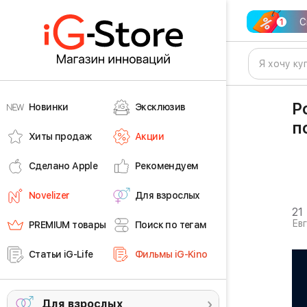
С
Р
Новинки
Эксклюзив
п
Хиты продаж
Акции
Сделано Apple
Рекомендуем
Novelizer
Для взрослых
21
Ев
PREMIUM товары
Поиск по тегам
Статьи iG-Life
Фильмы iG-Kino
Для взрослых