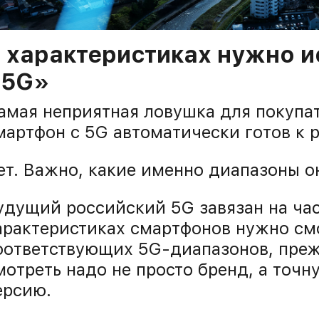
 характеристиках нужно и
«5G»
амая неприятная ловушка для покупа
мартфон с 5G автоматически готов к 
ет. Важно, какие именно диапазоны о
удущий российский 5G завязан на част
арактеристиках смартфонов нужно см
оответствующих 5G-диапазонов, преж
мотреть надо не просто бренд, а точ
ерсию.