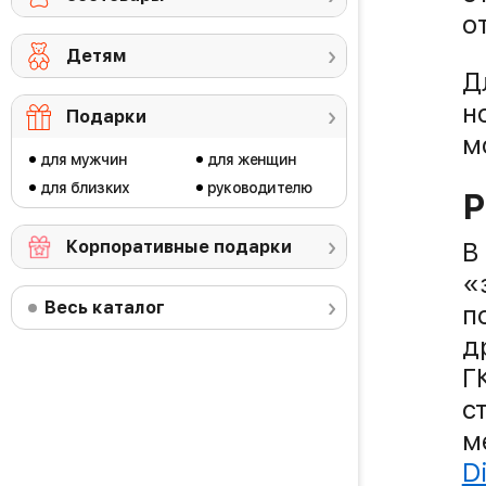
о
Детям
Д
н
Подарки
м
для мужчин
для женщин
для близких
руководителю
Р
Корпоративные подарки
В
«
Весь каталог
п
д
Г
с
м
D