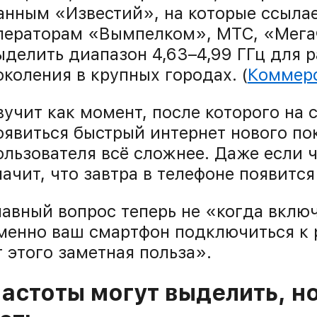
анным «Известий», на которые ссыла
ператорам «Вымпелком», МТС, «Мега
ыделить диапазон 4,63–4,99 ГГц для р
околения в крупных городах. (
Коммер
вучит как момент, после которого на
оявиться быстрый интернет нового по
ользователя всё сложнее. Даже если ч
начит, что завтра в телефоне появитс
лавный вопрос теперь не «когда вклю
менно ваш смартфон подключиться к 
т этого заметная польза».
астоты могут выделить, но