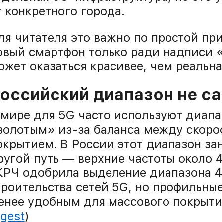
т конкретного города.
ля читателя это важно по простой при
овый смартфон только ради надписи 
ожет оказаться красивее, чем реальна
оссийский диапазон не с
 мире для 5G часто используют диапаз
золотым» из-за баланса между скоро
окрытием. В России этот диапазон за
ругой путь — верхние частоты около 4
КРЧ одобрила выделение диапазона 
троительства сетей 5G, но профильные
енее удобным для массового покрытия
igest
)