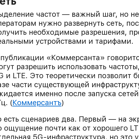
еть
ыделение частот — важный шаг, но не
ператорам нужно развернуть сеть, пос
олучить необходимые разрешения, про
еальными устройствами и тарифами.
 публикации «Коммерсанта» говоритс
огут разрешить использовать частоты
G и LTE. Это теоретически позволит б
азе части существующей инфраструкту
жидается именно после запуска сетей
ц. (
Коммерсантъ
)
о есть сценариев два. Первый — на эк
о ощущение почти как от хорошего LT
тдельная 5G-инфраструктура, но это 