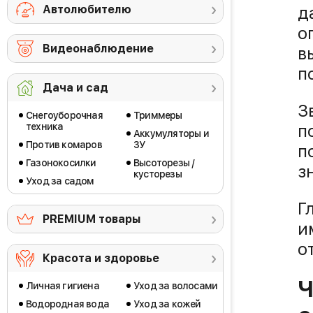
Автолюбителю
д
о
Видеонаблюдение
в
п
Дача и сад
З
Снегоуборочная
Триммеры
техника
п
Аккумуляторы и
Против комаров
ЗУ
п
Газонокосилки
Высоторезы /
з
кусторезы
Уход за садом
Г
PREMIUM товары
и
о
Красота и здоровье
Ч
Личная гигиена
Уход за волосами
Водородная вода
Уход за кожей