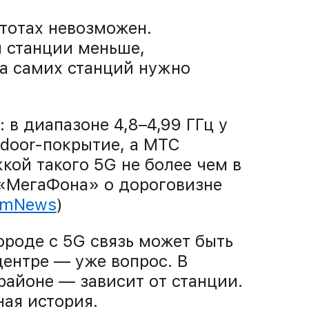
стотах невозможен.
й станции меньше,
 а самих станций нужно
в диапазоне 4,8–4,99 ГГц у
ndoor-покрытие, а МТС
ой такого 5G не более чем в
 «МегаФона» о дороговизне
mNews
)
ороде с 5G связь может быть
 центре — уже вопрос. В
районе — зависит от станции.
ная история.