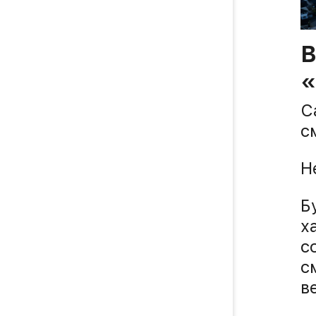
В
С
с
Н
Б
х
с
с
в