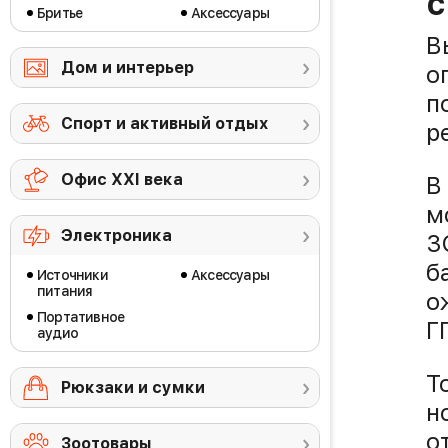
с
Бритье
Аксессуары
В
Дом и интерьер
о
п
Спорт и активный отдых
р
Офис ХХI века
В
м
Электроника
3
б
Источники
Аксессуары
питания
о
Портативное
ГГ
аудио
Т
Рюкзаки и сумки
н
о
Зоотовары