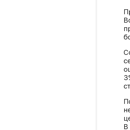
П
В
п
б
C
с
о
3
с
П
н
ц
В