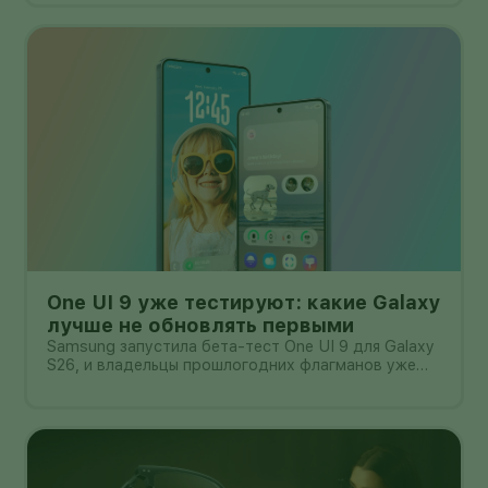
One UI 9 уже тестируют: какие Galaxy
лучше не обновлять первыми
Samsung запустила бета-тест One UI 9 для Galaxy
S26, и владельцы прошлогодних флагманов уже
смотрят на кнопку «Обновить» с понятным
нетерпением. Новая оболочка построена на
Android 17, обещает больше настроек,
обновлённую шторку, улучшения в заметках, дос