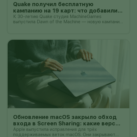
Quake получил бесплатную
кампанию на 19 карт: что добавили
владельцам игры
К 30-летию Quake студия MachineGames
выпустила Dawn of the Machine — новую кампанию
из 19 карт. Она входит в бесплатное обновление
для существующих владельцев игры и добавляет
отдельную карту для Deathmatch, новый
саундтрек и варианты оружия
Обновление macOS закрыло обход
входа в Screen Sharing: какие версии
установить
Apple выпустила исправления для трёх
поддерживаемых веток macOS. Они закрывают