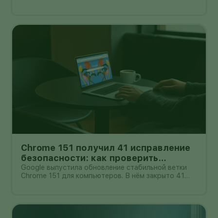
ошибку Screen Sharing, из-за которой сетевой
атакующий мог пройти аутентификацию без
действительных учётных данных.
Chrome 151 получил 41 исправление
безопасности: как проверить
исправленную версию
Google выпустила обновление стабильной ветки
Chrome 151 для компьютеров. В нём закрыто 41
исправление безопасности, включая шесть
уязвимостей критической важности.
Пользователю не нужно искать установщик:
браузер проверяет обновление через
собственное мен