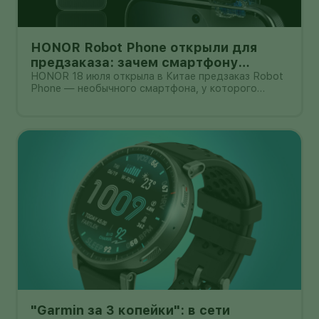
HONOR Robot Phone открыли для
предзаказа: зачем смартфону
камера на роботизированной руке
HONOR 18 июля открыла в Китае предзаказ Robot
Phone — необычного смартфона, у которого
основная камера выдвигается из корпуса на
миниатюрном механическом подвесе. Это уже не
очередной выставочный прототип: компания
начала собирать заявки перед коммерчески
"Garmin за 3 копейки": в сети