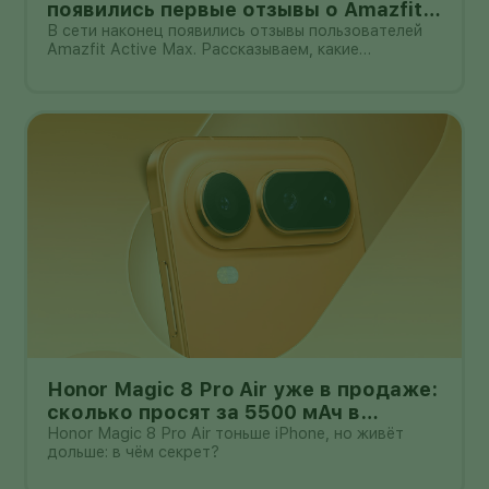
появились первые отзывы о Amazfit
Active Max с оффлайн-картами
В сети наконец появились отзывы пользователей
Amazfit Active Max. Рассказываем, какие
преимущества и недостатки уже замечены.
Honor Magic 8 Pro Air уже в продаже:
сколько просят за 5500 мАч в
корпусе толщиной всего 6,1 мм?
Honor Magic 8 Pro Air тоньше iPhone, но живёт
дольше: в чём секрет?