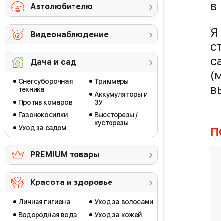
в
Автолюбителю
Я
Видеонаблюдение
с
с
Дача и сад
(
Снегоуборочная
Триммеры
в
техника
Аккумуляторы и
Против комаров
ЗУ
Газонокосилки
Высоторезы /
кусторезы
Уход за садом
П
PREMIUM товары
Красота и здоровье
Личная гигиена
Уход за волосами
Водородная вода
Уход за кожей