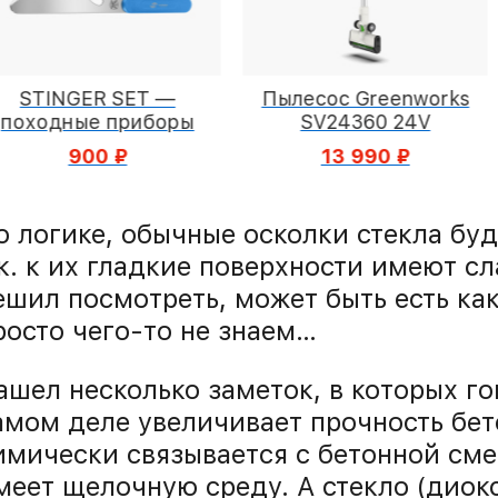
Пылесос Greenworks
IP-камера Xiaomi Smart
SV24360 24V
Camera 4 Zoom Version
13 990 ₽
8 900 ₽
о логике, обычные осколки стекла буд
.к. к их гладкие поверхности имеют с
ешил посмотреть, может быть есть ка
росто чего-то не знаем…
ашел несколько заметок, в которых гов
амом деле увеличивает прочность бет
имически связывается с бетонной смес
меет щелочную среду. А стекло (диок