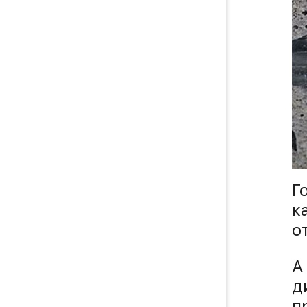
Г
к
о
А
д
п