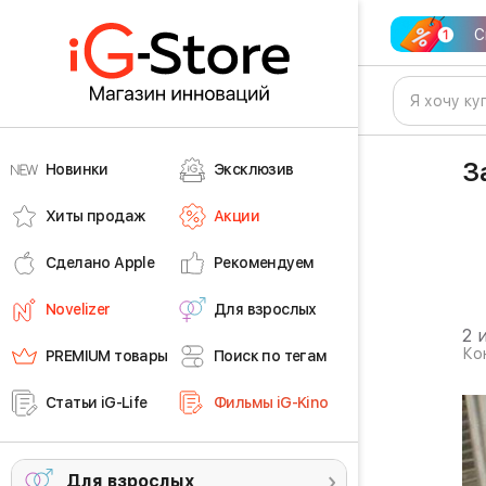
С
З
Новинки
Эксклюзив
Хиты продаж
Акции
Сделано Apple
Рекомендуем
Novelizer
Для взрослых
2 
Ко
PREMIUM товары
Поиск по тегам
Статьи iG-Life
Фильмы iG-Kino
Для взрослых