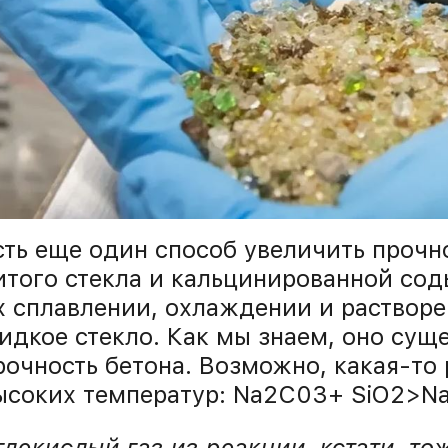
сть еще один способ увеличить прочн
итого стекла и кальцинированной сод
х сплавлении, охлаждении и растворе
идкое стекло. Как мы знаем, оно сущ
рочность бетона. Возможно, какая-то
ысоких температур: Na2С03+ SiO2>N
глекислый газ из реакции, кстати, то