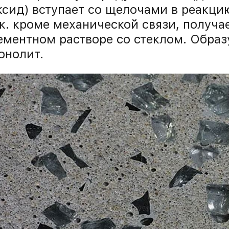
ксид) вступает со щелочами в реакци
.к. кроме механической связи, получа
ементном растворе со стеклом. Образ
онолит.