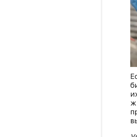
Е
б
и
ж
п
в
У