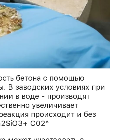
ость бетона с помощью
ы. В заводских условиях при
нии в воде - производят
ественно увеличивает
 реакция происходит и без
а2SiO3+ С02^
же может участвовать в