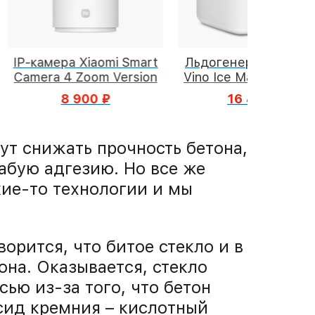
Льдогенератор Xiaomi
Ароматический дис
Vino Ice Machine Round
KAORI с эфирными
Ice 15kg VZB-15JA
маслами
16 490 ₽
390 ₽
ут снижать прочность бетона,
лабую адгезию. Но все же
кие-то технологии и мы
орится, что битое стекло и в
она. Оказывается, стекло
ью из-за того, что бетон
сид кремния – кислотный