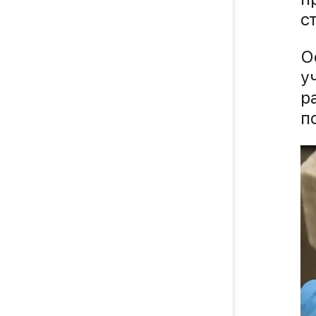
с
О
у
р
п