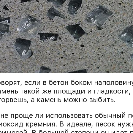
оворят, если в бетон боком наполовин
амень такой же площади и гладкости, 
торвешь, а камень можно выбить.
 не проще ли использовать обычный пе
иоксид кремния. В идеале, песок нуж
римесей. В большей степени он идет п