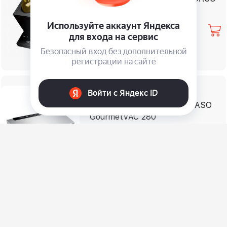
⃏
22 500
%
Доступна скидка
Вакуумный компрессор CASO
GourmetVAC 280
⃏
19 900
%
Доступна скидка
Тостер Wilfa CT-1000