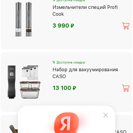
%
Доступна скидка
Измельчители специй Profi
Cook
⃏
3 990
%
Доступна скидка
Набор для вакуумирования
CASO
⃏
13 100
%
Доступна скидка
Охладитель для бутылок CASO