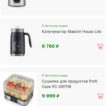
%
Доступна скидка
Капучинатор Maestri House Lite
⃏
6 790
%
Доступна скидка
Сушилка для продуктов Profi
Cook PC-DR1116
⃏
9 999