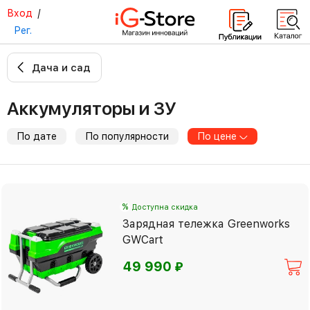
Вход
/
Рег.
Дача и сад
Аккумуляторы и ЗУ
По дате
По популярности
По цене
%
Доступна скидка
Зарядная тележка Greenworks
GWCart
⃏
49 990