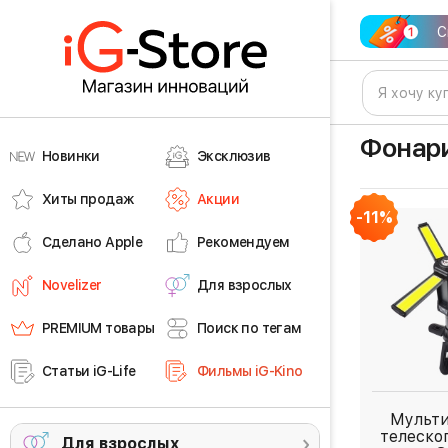
С
Фонар
Новинки
Эксклюзив
Хиты продаж
Акции
-11%
Сделано Apple
Рекомендуем
Novelizer
Для взрослых
PREMIUM товары
Поиск по тегам
Статьи iG-Life
Фильмы iG-Kino
Мульт
телеско
Для взрослых