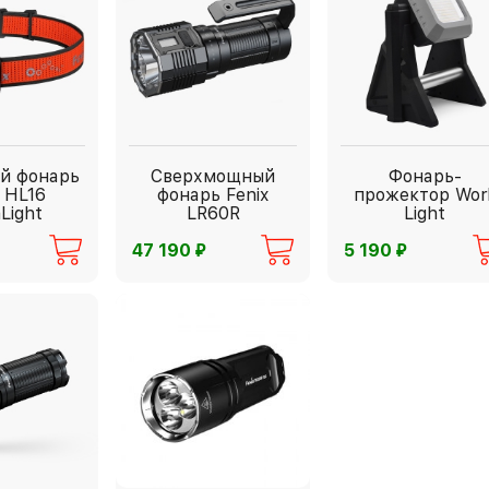
й фонарь
Сверхмощный
Фонарь-
x HL16
фонарь Fenix
прожектор Wor
aLight
LR60R
Light
⃏
⃏
47 190
5 190