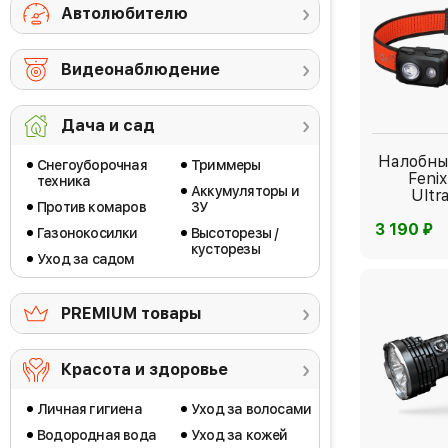
Автолюбителю
Видеонаблюдение
Дача и сад
Налобны
Снегоуборочная
Триммеры
Feni
техника
Аккумуляторы и
Ultr
Против комаров
ЗУ
⃏
3 190
Газонокосилки
Высоторезы /
кусторезы
Уход за садом
PREMIUM товары
Красота и здоровье
Личная гигиена
Уход за волосами
Водородная вода
Уход за кожей