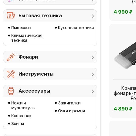
G
⃏
4 990
Бытовая техника
Пылесосы
Кухонная техника
Климатическая
техника
Фонари
Инструменты
Комп
Аксессуары
фонарь-
Fe
Ножи и
Зажигалки
мультитулы
⃏
4 890
Очки и ремни
Кошельки
Зонты