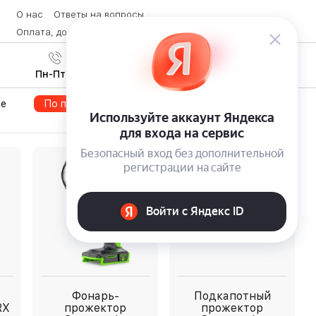
О нас
Ответы на вопросы
Оплата, доставка и возврат товара
Контакты
Вход
/
8 (800) 600-28-07
Регистрация
Пн-Пт с 9:00 до 19:00
те
По популярности
По цене
Акции
Фонарь-
Подкапотный
RX
прожектор
прожектор