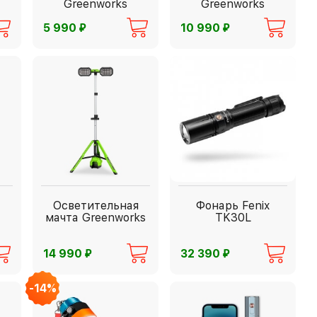
Greenworks
Greenworks
⃏
⃏
5 990
10 990
Осветительная
Фонарь Fenix
мачта Greenworks
TK30L
⃏
⃏
14 990
32 390
-14%