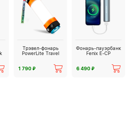
Трэвел-фонарь
Фонарь-пауэрбанк
k
PowerLite Travel
Fenix E-CP
⃏
⃏
1 790
6 490