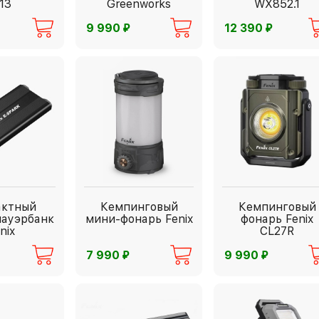
13
Greenworks
WX852.1
G82WLH
⃏
⃏
9 990
12 390
актный
Кемпинговый
Кемпинговый
пауэрбанк
мини-фонарь Fenix
фонарь Fenix
nix
CL27R
⃏
⃏
7 990
9 990