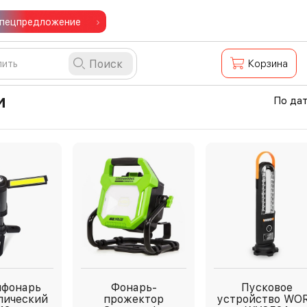
пецпредложение
Поиск
Корзина
и
По да
ифонарь
Фонарь-
Пусковое
пический
прожектор
устройство WO