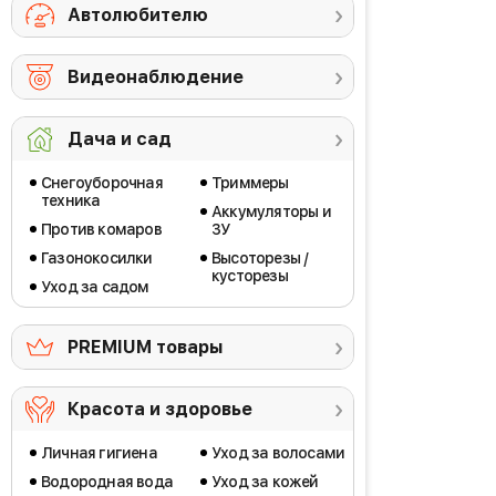
Автолюбителю
Видеонаблюдение
Дача и сад
Снегоуборочная
Триммеры
техника
Аккумуляторы и
Против комаров
ЗУ
Газонокосилки
Высоторезы /
кусторезы
Уход за садом
PREMIUM товары
Красота и здоровье
Личная гигиена
Уход за волосами
Водородная вода
Уход за кожей