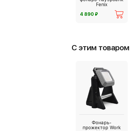
Fenix
⃏
4 890
С этим товаро
Фонарь-
прожектор Work