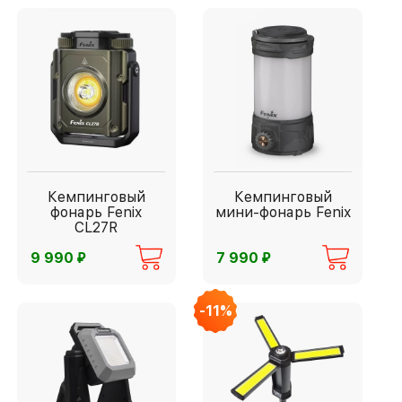
Кемпинговый
Кемпинговый
фонарь Fenix
мини-фонарь Fenix
CL27R
⃏
⃏
9 990
7 990
-11%