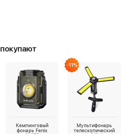
м покупают
-11%
Кемпинговый
Мультифонарь
фонарь Fenix
телескопический