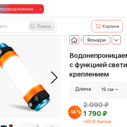
пецпредложение
Поиск
Корзина
Фонари
Водонепроницаем
с функцией свети
креплением
Длина
⃏
2 090
⃏
-14 %
1 790
+59 iG-баллов