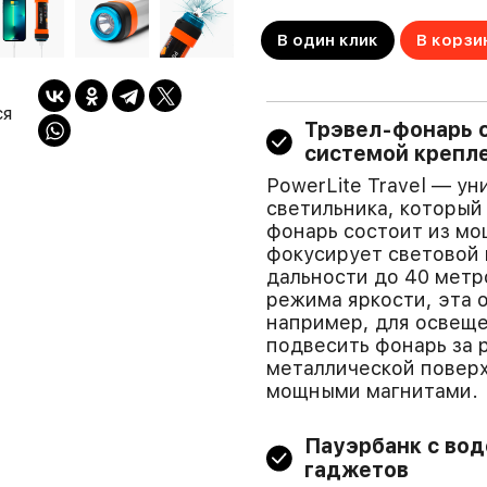
В один клик
В корзи
ся
Трэвел-фонарь с
системой крепл
PowerLite Travel — у
светильника, который
фонарь состоит из мо
фокусирует световой 
дальности до 40 метр
режима яркости, эта 
например, для освещ
подвесить фонарь за 
металлической поверх
мощными магнитами.
Пауэрбанк с во
гаджетов