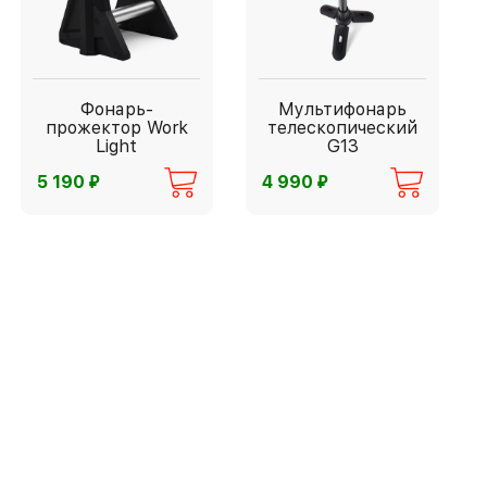
Фонарь-
Мультифонарь
прожектор Work
телескопический
Light
G13
⃏
⃏
5 190
4 990