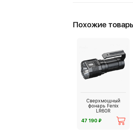
Похожие товар
Сверхмощный
фонарь Fenix
LR60R
⃏
47 190