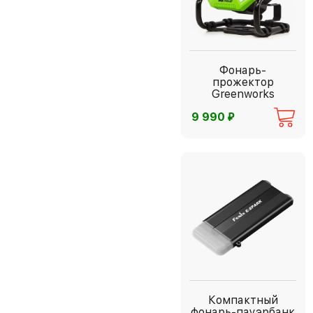
Фонарь-
прожектор
Greenworks
G82WLH
⃏
9 990
Компактный
фонарь-пауэрбанк