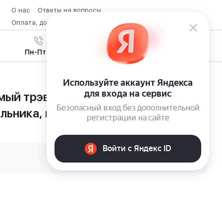
О нас
Ответы на вопросы
Оплата, доставка и возврат товара
Контакты
Вход
/
8 (800) 600-28-07
Регистрация
Пн-Пт с 9:00 до 19:00
ый трэвел-фонарь PowerLite Travel
льника, пауэрбанком и магнитным