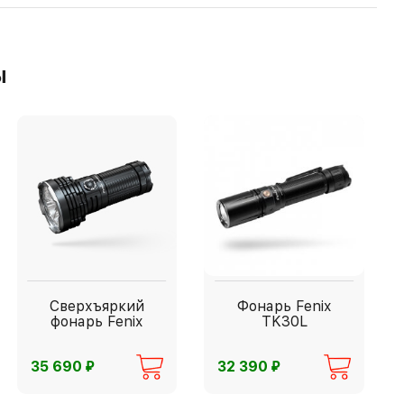
ы
Сверхъяркий
Фонарь Fenix
фонарь Fenix
TK30L
⃏
⃏
35 690
32 390