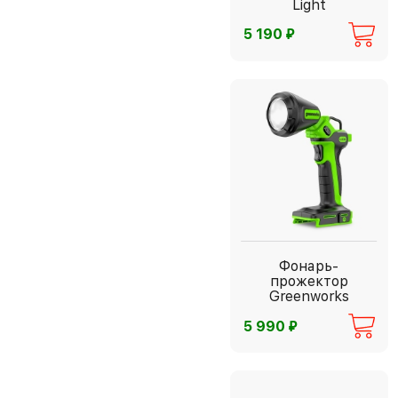
Light
⃏
5 190
Фонарь-
прожектор
Greenworks
⃏
5 990