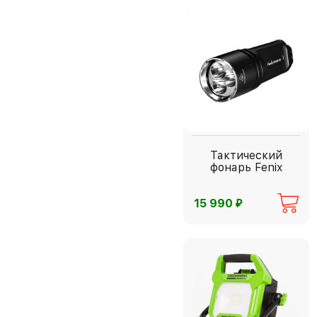
Тактический
фонарь Fenix
⃏
15 990