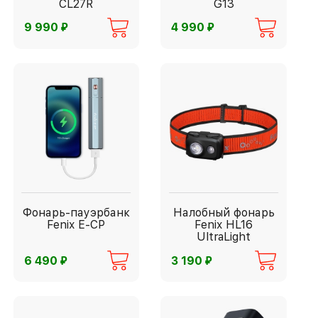
CL27R
G13
⃏
⃏
9 990
4 990
Фонарь-пауэрбанк
Налобный фонарь
Fenix E-CP
Fenix HL16
UltraLight
⃏
⃏
6 490
3 190