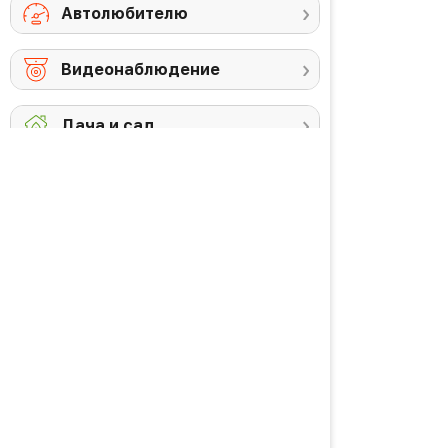
Автолюбителю
Видеонаблюдение
Дача и сад
Снегоуборочная
Триммеры
техника
Аккумуляторы и
Против комаров
ЗУ
Газонокосилки
Высоторезы /
кусторезы
Уход за садом
PREMIUM товары
Красота и здоровье
Личная гигиена
Уход за волосами
Водородная вода
Уход за кожей