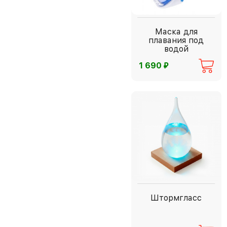
Маска для
плавания под
водой
⃏
1 690
Штормгласс