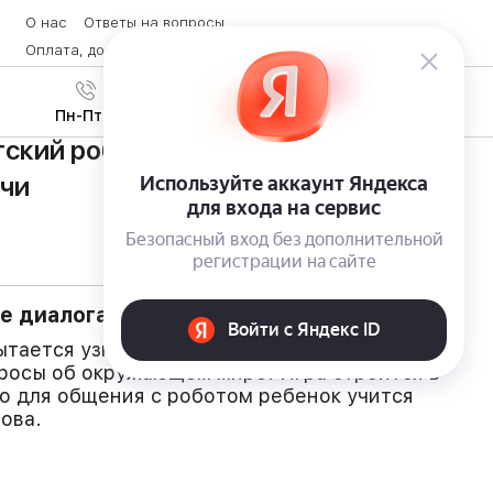
О нас
Ответы на вопросы
Оплата, доставка и возврат товара
Контакты
Вход
/
8 (800) 600-28-07
Регистрация
Пн-Пт с 9:00 до 19:00
ский робот Pudding S с функцией
ечи
е диалога
ытается узнать что-то новое, поэтому
росы об окружающем мире. Игра строится в
то для общения с роботом ребенок учится
ова.