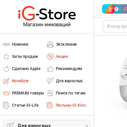
С
Новинки
Эксклюзив
Хиты продаж
Акции
Сделано Apple
Рекомендуем
Novelizer
Для взрослых
PREMIUM товары
Поиск по тегам
Статьи iG-Life
Фильмы iG-Kino
Для взрослых