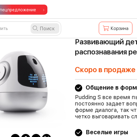
пецпредложение
Поиск
Корзина
Развивающий дет
распознавания р
Скоро в продаже
Общение в форм
Pudding S все время п
постоянно задает воп
форме диалога, так ч
четко выговаривать сл
Веселые игры