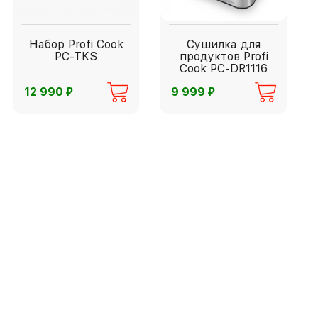
Набор Profi Cook
Сушилка для
PC-TKS
продуктов Profi
Cook PC-DR1116
⃏
⃏
12 990
9 999