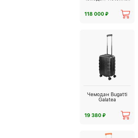
⃏
118 000
Чемодан Bugatti
Galatea
⃏
19 380