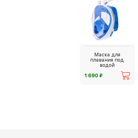
Маска для
плавания под
водой
⃏
1 690