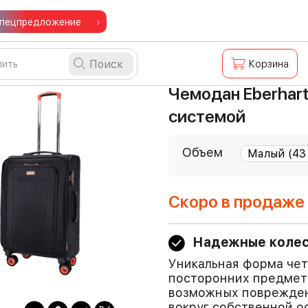
пецпредложение
Поиск
Корзина
Чемодан Eberhart
системой
Объем
Скоро в продаже
Надежные коле
Уникальная форма чет
посторонних предмет
возможных поврежден
вокруг собственной ос