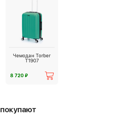
Чемодан Torber
T1907
⃏
8 720
м покупают