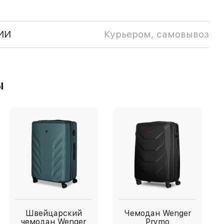
ИИ
Курьером, самовывоз
ы
Швейцарский
Чемодан Wenger
чемодан Wenger
Prymo