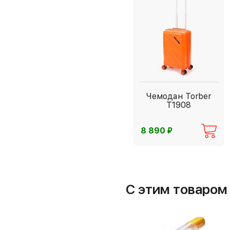
Чемодан Torber
T1908
⃏
8 890
С этим товаро