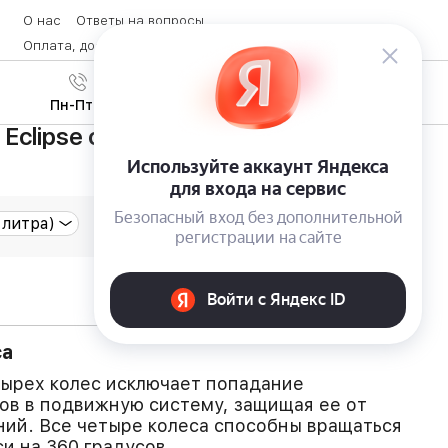
О нас
Ответы на вопросы
Оплата, доставка и возврат товара
Контакты
Вход
/
8 (800) 600-28-07
Регистрация
Пн-Пт с 9:00 до 19:00
 Eclipse с инновационной колесной
са
ырех колес исключает попадание
ов в подвижную систему, защищая ее от
ий. Все четыре колеса способны вращаться
и на 360 градусов.