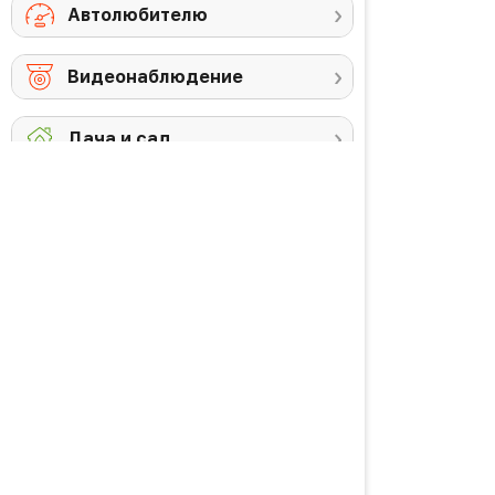
Автолюбителю
Видеонаблюдение
Дача и сад
Снегоуборочная
Триммеры
техника
Аккумуляторы и
Против комаров
ЗУ
Газонокосилки
Высоторезы /
кусторезы
Уход за садом
PREMIUM товары
Красота и здоровье
Личная гигиена
Уход за волосами
Водородная вода
Уход за кожей