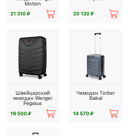
Motion
⃏
⃏
21 310
20 130
Швейцарский
Чемодан Torber
чемодан Wenger
Baikal
Pegasus
⃏
⃏
19 500
14 570