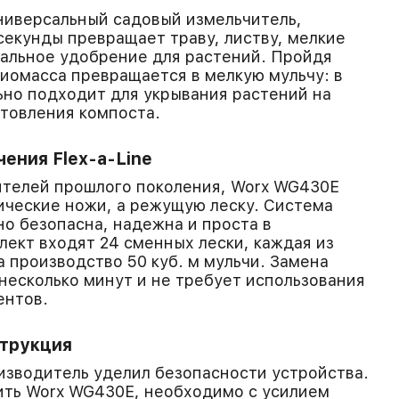
ниверсальный садовый измельчитель,
секунды превращает траву, листву, мелкие
ральное удобрение для растений. Пройдя
биомасса превращается в мелкую мульчу: в
ьно подходит для укрывания растений на
отовления компоста.
ения Flex-a-Line
ителей прошлого поколения, Worx WG430E
ические ножи, а режущую леску. Система
но безопасна, надежна и проста в
лект входят 24 сменных лески, каждая из
а производство 50 куб. м мульчи. Замена
 несколько минут и не требует использования
ентов.
струкция
зводитель уделил безопасности устройства.
ить Worx WG430E, необходимо с усилием