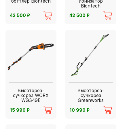
боттлер Biontech
ионизатор
Biontech
⃏
⃏
42 500
42 500
Высоторез-
Высоторез-
сучкорез WORX
сучкорез
WG349E
Greenworks
G24PS20
⃏
⃏
15 990
10 990