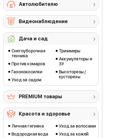
Автолюбителю
Видеонаблюдение
Дача и сад
Снегоуборочная
Триммеры
техника
Аккумуляторы и
Против комаров
ЗУ
Газонокосилки
Высоторезы /
кусторезы
Уход за садом
PREMIUM товары
Красота и здоровье
Личная гигиена
Уход за волосами
Водородная вода
Уход за кожей