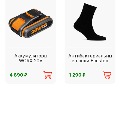
Аккумуляторы
Антибактериальны
WORX 20V
е носки Ecostep
⃏
⃏
4 890
1 290