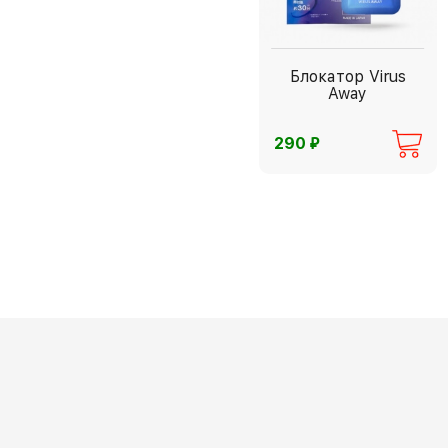
Блокатор Virus
Away
⃏
290