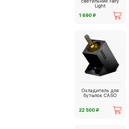
светильник Fairy
Light
⃏
1 690
Охладитель для
бутылок CASO
⃏
22 500