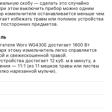
циальную скобу — сделать это случайно
При этом выключить прибор можно одним
ор измельчителя останавливается меньше чем
огает избежать травм или поломок устройства
 посторонних предметов.
ель
гателя Worx WG430E достигает 1600 Вт
одаря этому измельчитель легко справляется
ой и свежескошенной травой.
тройства достигает 12 куб. м в минуту, а
ния — 11:1 (из 11 мешков травы или листвы
елко нарезанной мульчи).