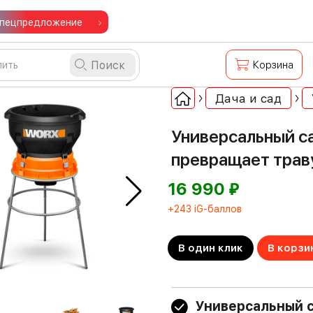
пецпредложение
Поиск
Корзина
Дача и сад
Универсальный с
превращает траву
⃏
16 990
+243 iG-баллов
В один клик
В корзи
Универсальный 