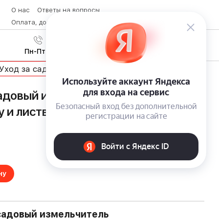
О нас
Ответы на вопросы
Оплата, доставка и возврат товара
Контакты
Вход
/
8 (800) 600-28-07
Регистрация
Пн-Пт с 9:00 до 19:00
Уход за садом
адовый измельчитель Worx WG430E:
 и листву в экологичное удобрение
ну
садовый измельчитель