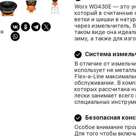
Worx WG430E — это у
который в считанные 
ветки и шишки в нату
через измельчитель, 
ся
таком виде она идеал
зиму, а также для изг
Система измельч
В отличие от измельч
использует не металл
Flex-a-Line максималь
обслуживании. В комп
которых рассчитана н
лески занимает всего
специальных инструм
Безопасная кон
Особое внимание прои
Для того чтобы включ