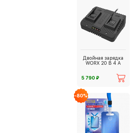
Двойная зарядка
WORX 20 В 4 А
⃏
5 790
-80%