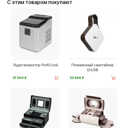
С этим товаром покупают
Льдогенератор ProfiCook
Плазменный санитайзер
Dr.USB
⃏
⃏
31 500
22 500