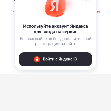
Вакуумный компрессор
Мясорубка CASO FW
CASO GourmetVAC 280
2000 Black
⃏
⃏
19 900
17 990