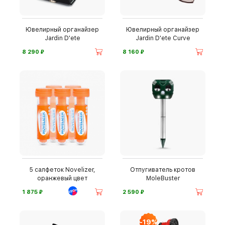
Ювелирный органайзер
Ювелирный органайзер
Jardin D'ete
Jardin D'ete Curve
⃏
⃏
8 290
8 160
5 салфеток Novelizer,
Отпугиватель кротов
оранжевый цвет
MoleBuster
⃏
⃏
1 875
2 590
-19%