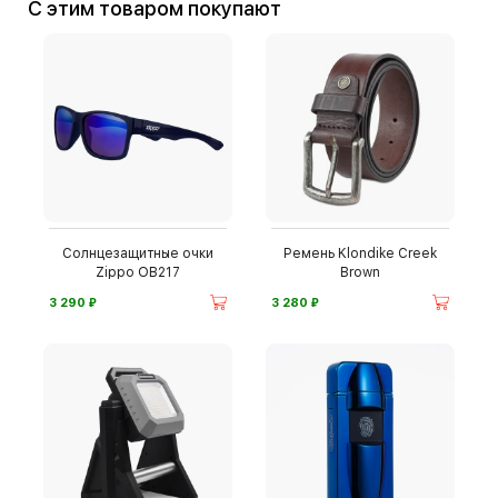
С этим товаром покупают
Солнцезащитные очки
Ремень Klondike Creek
Zippo OB217
Brown
⃏
⃏
3 290
3 280