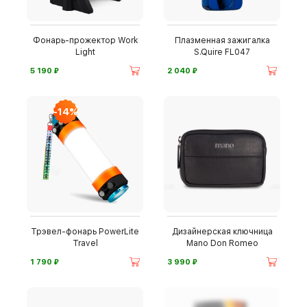
Фонарь-прожектор Work
Плазменная зажигалка
Light
S.Quire FL047
⃏
⃏
5 190
2 040
-14%
Трэвел-фонарь PowerLite
Дизайнерская ключница
Travel
Mano Don Romeo
⃏
⃏
1 790
3 990