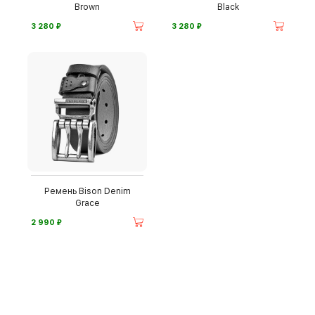
Brown
Black
⃏
⃏
3 280
3 280
Ремень Bison Denim
Grace
⃏
2 990