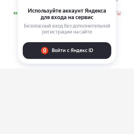
Фонарь Fenix TK30L
Женская сумка Bugatti
Almata
⃏
⃏
32 390
14 650