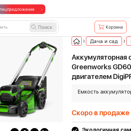
пецпредложение
Поиск
Корзина
Дача и сад
Аккумуляторная 
Greenworks GD6
двигателем Digi
Емкость аккумулято
Скоро в продаже
Экологичная са