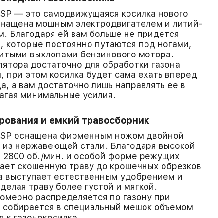
SP — это самодвижущаяся косилка нового
снащена мощным электродвигателем и литий-
. Благодаря ей вам больше не придется
, которые постоянно путаются под ногами,
витыми выхлопами бензинового мотора.
лятора достаточно для обработки газона
, при этом косилка будет сама ехать вперед
а, а вам достаточно лишь направлять ее в
агая минимальные усилия.
рования и емкий травосборник
1SP оснащена фирменным ножом двойной
 из нержавеющей стали. Благодаря высокой
 2800 об./мин. и особой форме режущих
ает скошенную траву до крошечных обрезков
а выступает естественным удобрением и
 делая траву более густой и мягкой.
омерно распределяется по газону при
и собирается в специальный мешок объемом
я к газонокосилке.