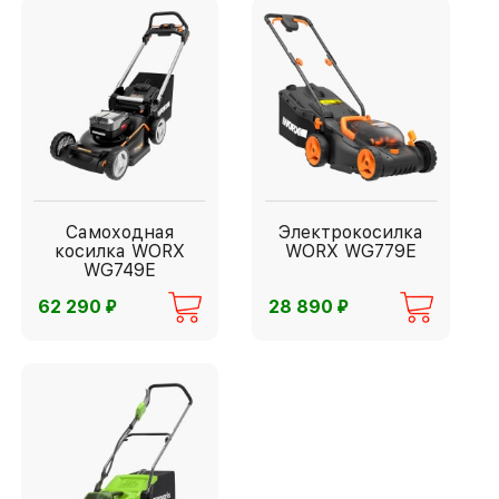
Самоходная
Электрокосилка
косилка WORX
WORX WG779E
WG749E
⃏
⃏
62 290
28 890