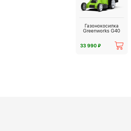
Газонокосилка
Greenworks G40
⃏
33 990