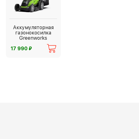
Аккумуляторная
газонокосилка
Greenworks
G40LM35
⃏
17 990