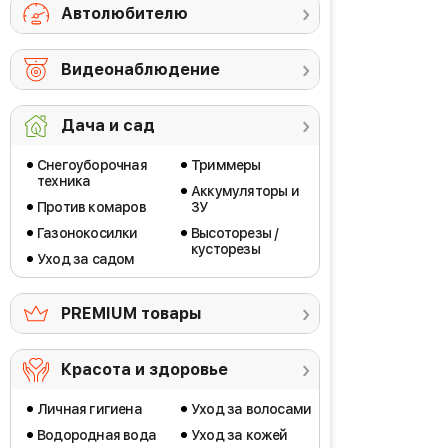
Автолюбителю
Видеонаблюдение
Дача и сад
Снегоуборочная
Триммеры
техника
Аккумуляторы и
Против комаров
ЗУ
Газонокосилки
Высоторезы /
кусторезы
Уход за садом
PREMIUM товары
Красота и здоровье
Личная гигиена
Уход за волосами
Водородная вода
Уход за кожей