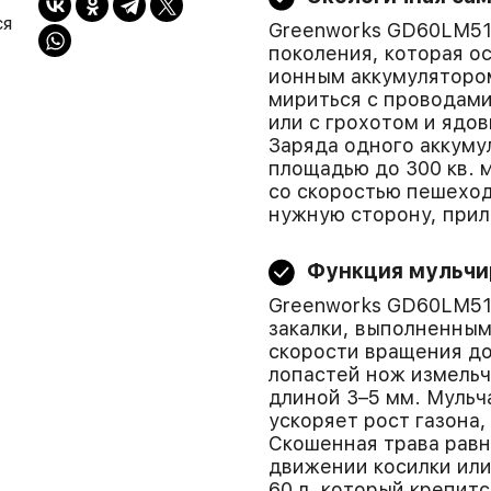
ся
Greenworks GD60LM51
поколения, которая о
ионным аккумулятором
мириться с проводами
или с грохотом и ядо
Заряда одного аккуму
площадью до 300 кв. м
со скоростью пешеход
нужную сторону, прил
Функция мульчи
Greenworks GD60LM5
закалки, выполненным
скорости вращения до
лопастей нож измельч
длиной 3–5 мм. Мульч
ускоряет рост газона,
Скошенная трава равн
движении косилки ил
60 л, который крепитс