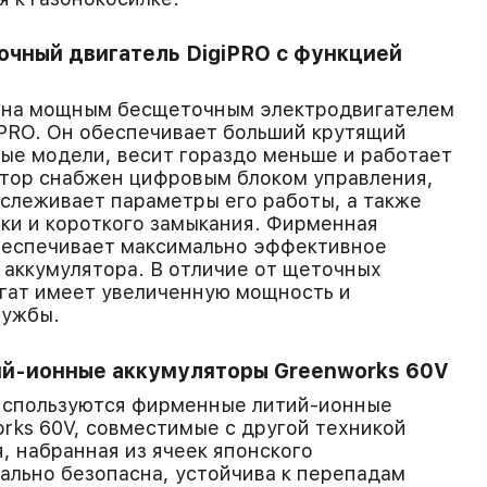
чный двигатель DigiPRO с функцией
ена мощным бесщеточным электродвигателем
iPRO. Он обеспечивает больший крутящий
ые модели, весит гораздо меньше и работает
отор снабжен цифровым блоком управления,
слеживает параметры его работы, а также
ки и короткого замыкания. Фирменная
беспечивает максимально эффективное
 аккумулятора. В отличие от щеточных
егат имеет увеличенную мощность и
лужбы.
й-ионные аккумуляторы Greenworks 60V
 используются фирменные литий-ионные
rks 60V, совместимые с другой техникой
, набранная из ячеек японского
ально безопасна, устойчива к перепадам