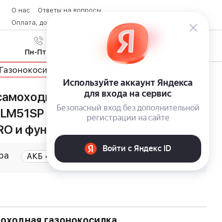
О нас
Ответы на вопросы
Оплата, доставка и возврат товара
Контакты
Вход
/
8 (800) 600-28-07
Регистрация
Пн-Пт с 9:00 до 19:00
Газонокосилки
самоходная газонокосилка
0LM51SP с мульчирующим ножом,
PRO и функцией ECO-Boost
ра
моходная газонокосилка