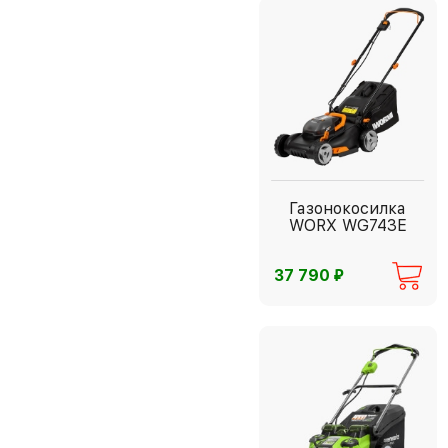
Газонокосилка
WORX WG743E
⃏
37 790