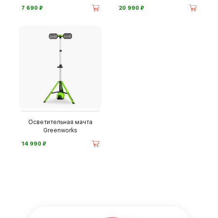
WX820
⃏
⃏
7 690
20 990
Осветительная мачта
Greenworks
⃏
14 990