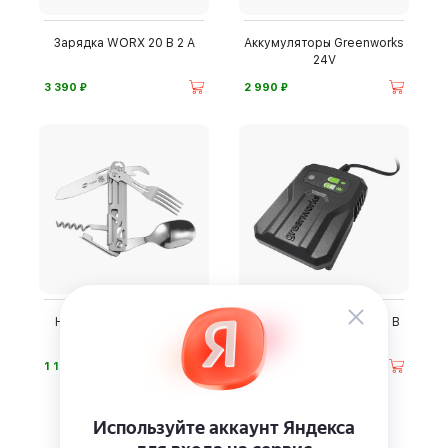
Зарядка WORX 20 В 2 А
Аккумуляторы Greenworks
24V
⃏
⃏
3 390
2 990
Нож-мультитул Stinger
Зарядка Greenworks 24 В
FK-GHKS002
2 А
⃏
⃏
1 100
1 990