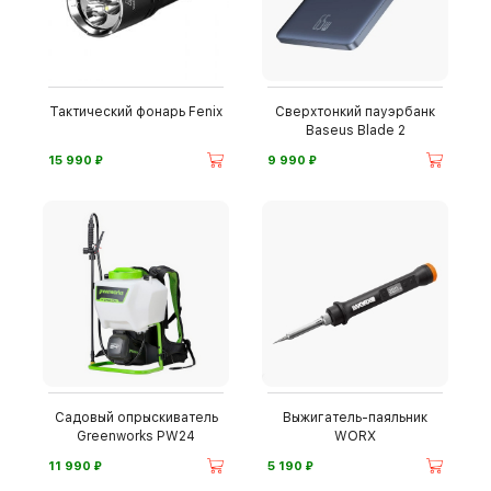
Тактический фонарь Fenix
Сверхтонкий пауэрбанк
Baseus Blade 2
⃏
⃏
15 990
9 990
Садовый опрыскиватель
Выжигатель-паяльник
Greenworks PW24
WORX
⃏
⃏
11 990
5 190