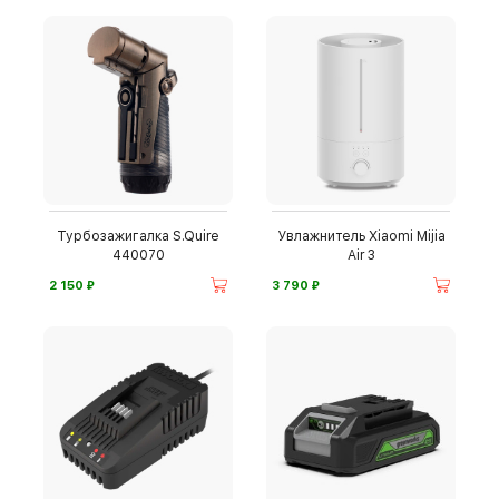
Турбозажигалка S.Quire
Увлажнитель Xiaomi Mijia
440070
Air 3
⃏
⃏
2 150
3 790