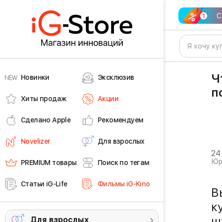
С
Ч
Новинки
Эксклюзив
п
Хиты продаж
Акции
Сделано Apple
Рекомендуем
Novelizer
Для взрослых
24
Юр
PREMIUM товары
Поиск по тегам
Статьи iG-Life
Фильмы iG-Kino
В
к
ш
Для взрослых