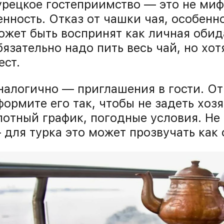
урецкое гостеприимство — это не миф
енность. Отказ от чашки чая, особенн
ожет быть воспринят как личная обида
бязательно надо пить весь чай, но хо
ест.
налогично — приглашения в гости. От
формите его так, чтобы не задеть хозя
лотный график, погодные условия. Не 
 для турка это может прозвучать как 