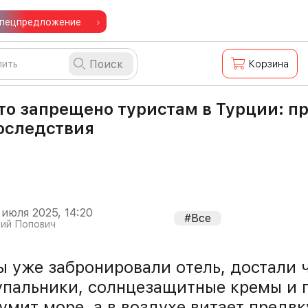
пецпредложение
Поиск
Корзина
то запрещено туристам в Турции: п
оследствия
 июля 2025, 14:20
#Все
ий Попович
ы уже забронировали отель, достали 
упальники, солнцезащитные кремы и п
умит море, а в воздухе витает предв