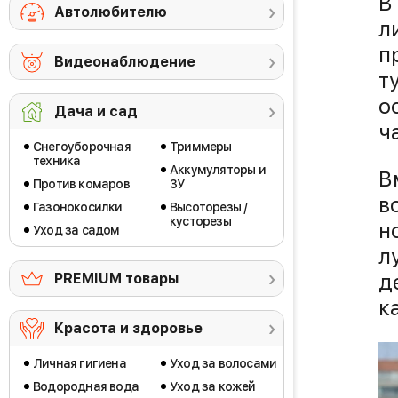
В
Автолюбителю
л
п
Видеонаблюдение
т
о
Дача и сад
ч
Снегоуборочная
Триммеры
техника
Аккумуляторы и
В
Против комаров
ЗУ
в
Газонокосилки
Высоторезы /
кусторезы
н
Уход за садом
л
д
PREMIUM товары
к
Красота и здоровье
Личная гигиена
Уход за волосами
Водородная вода
Уход за кожей