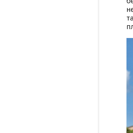
б
н
т
п