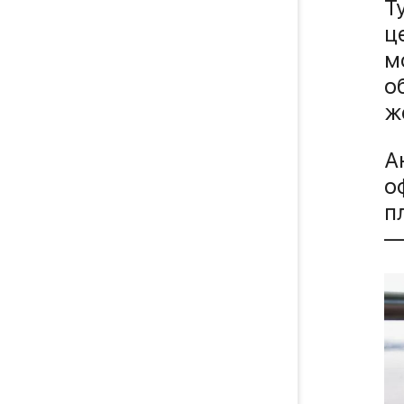
Т
ц
м
о
ж
А
о
п
—