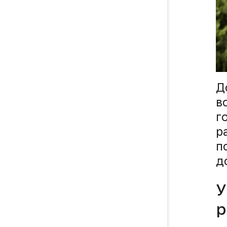
Д
в
г
р
п
д
У
р