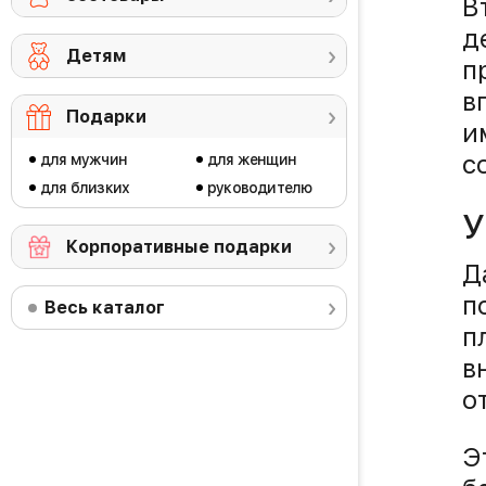
В
д
Детям
п
в
Подарки
и
с
для мужчин
для женщин
для близких
руководителю
У
Корпоративные подарки
Д
п
Весь каталог
п
в
о
Э