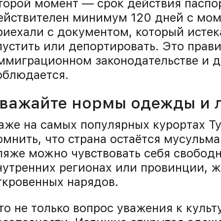
торой момент — срок действия паспо
ействителен минимум 120 дней с моме
риехали с документом, который истека
пустить или депортировать. Это прав
ммиграционном законодательстве и д
облюдается.
важайте нормы одежды и 
аже на самых популярных курортах Ту
омнить, что страна остаётся мусульм
ляже можно чувствовать себя свободно
нутренних регионах или провинции, ж
ткровенных нарядов.
то не только вопрос уважения к культ