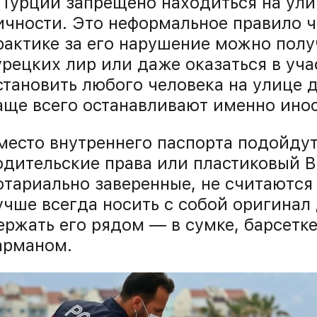
 Турции запрещено находиться на ули
ичности. Это неформальное правило ч
рактике за его нарушение можно полу
урецких лир или даже оказаться в уча
становить любого человека на улице 
аще всего останавливают именно инос
место внутреннего паспорта подойдут
одительские права или пластиковый 
отариально заверенные, не считаются
учше всегда носить с собой оригинал
ержать его рядом — в сумке, барсетк
арманом.