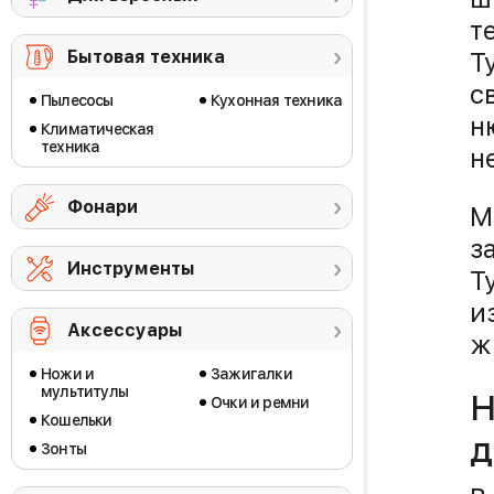
т
Т
Бытовая техника
с
Пылесосы
Кухонная техника
н
Климатическая
техника
н
Фонари
М
з
Инструменты
Т
и
Аксессуары
ж
Ножи и
Зажигалки
мультитулы
Н
Очки и ремни
Кошельки
д
Зонты