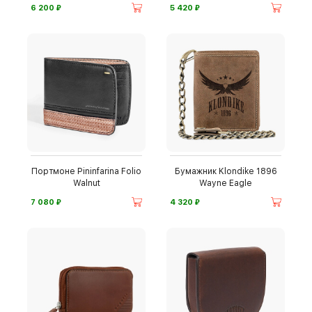
⃏
⃏
6 200
5 420
Портмоне Pininfarina Folio
Бумажник Klondike 1896
Walnut
Wayne Eagle
⃏
⃏
7 080
4 320