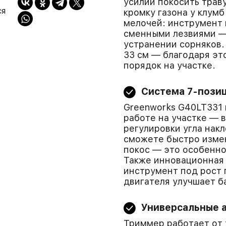
усилий покосить трав
ся
кромку газона у клум
мелочей: инструмент м
сменными лезвиями —
устранении сорняков.
33 см — благодаря эт
порядок на участке.
Система 7-позиц
Greenworks G40LT331 
работе на участке — 
регулировки угла нак
сможете быстро измен
покос — это особенно
Также инновационная 
инструмент под рост 
двигателя улучшает ба
Универсальные 
Триммер работает от 