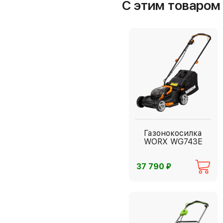
С этим товаро
Газонокосилка
WORX WG743E
⃏
37 790