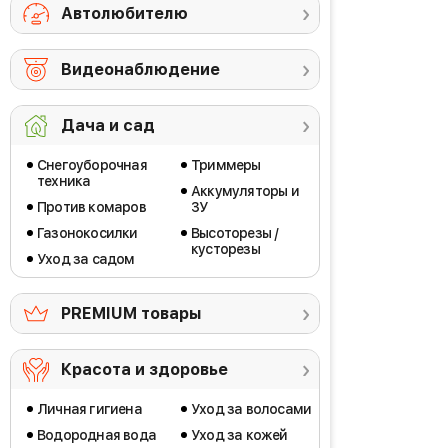
Автолюбителю
Видеонаблюдение
Дача и сад
Снегоуборочная
Триммеры
техника
Аккумуляторы и
Против комаров
ЗУ
Газонокосилки
Высоторезы /
кусторезы
Уход за садом
PREMIUM товары
Красота и здоровье
Личная гигиена
Уход за волосами
Водородная вода
Уход за кожей