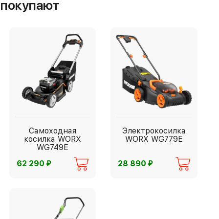
м покупают
Самоходная
Электрокосилка
косилка WORX
WORX WG779E
WG749E
⃏
⃏
62 290
28 890