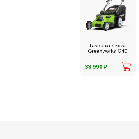
Газонокосилка
Greenworks G40
⃏
33 990