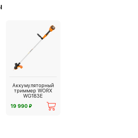
ы
Аккумуляторный
триммер WORX
WG183E
⃏
19 990