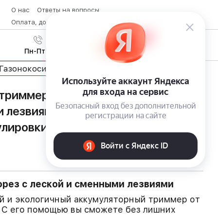
О нас
Ответы на вопросы
Оплата, доставка и возврат товара
Контакты
Вход
/
8 (800) 600-28-07
Регистрация
Пн-Пт с 9:00 до 19:00
Газонокосилки
триммер Greenworks G40LT331 с
 лезвиями и системой 7-
лировки угла наклона
рез с леской и сменными лезвиями
й и экологичный аккумуляторный триммер от
 С его помощью вы сможете без лишних