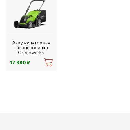
Аккумуляторная
газонокосилка
Greenworks
G40LM35
⃏
17 990