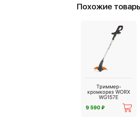
Похожие товар
Триммер-
кромкорез WORX
WG157E
⃏
9 590