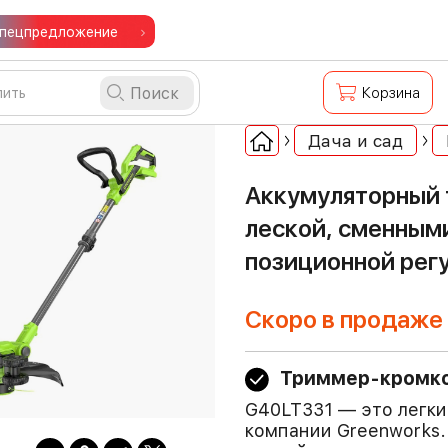
пецпредложение
Поиск
Корзина
Дача и сад
Аккумуляторный 
леской, сменными
позиционной регу
Скоро в продаже
Триммер-кромко
G40LT331 — это легки
компании Greenworks.