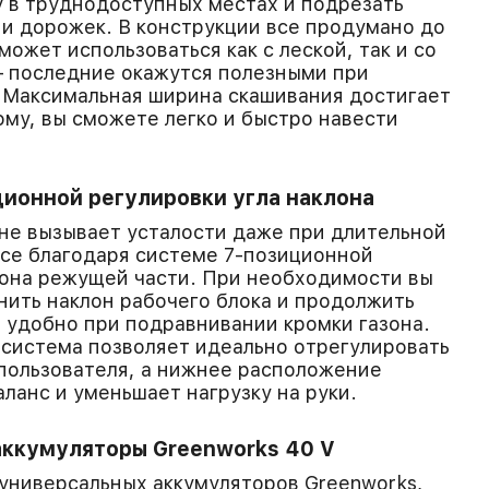
у в труднодоступных местах и подрезать
б и дорожек. В конструкции все продумано до
ожет использоваться как с леской, так и со
 последние окажутся полезными при
 Максимальная ширина скашивания достигает
ому, вы сможете легко и быстро навести
ионной регулировки угла наклона
не вызывает усталости даже при длительной
все благодаря системе 7-позиционной
лона режущей части. При необходимости вы
ить наклон рабочего блока и продолжить
 удобно при подравнивании кромки газона.
система позволяет идеально отрегулировать
пользователя, а нижнее расположение
ланс и уменьшает нагрузку на руки.
аккумуляторы Greenworks 40 V
универсальных аккумуляторов Greenworks,