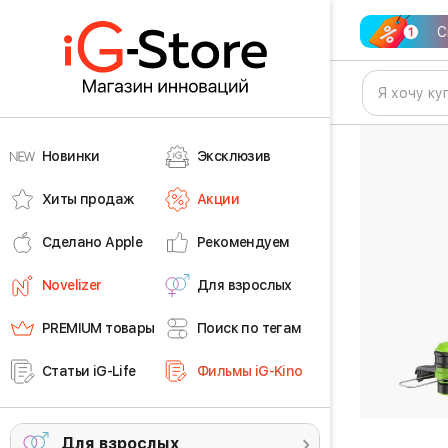
С
Новинки
Эксклюзив
Хиты продаж
Акции
Сделано Apple
Рекомендуем
Novelizer
Для взрослых
PREMIUM товары
Поиск по тегам
Статьи iG-Life
Фильмы iG-Kino
Для взрослых