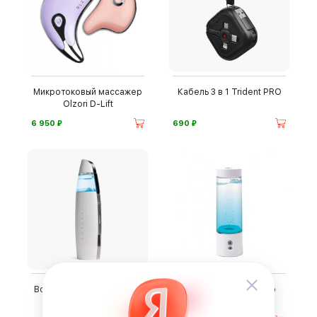
Микротоковый массажер
Кабель 3 в 1 Trident PRO
Olzori D-Lift
⃏
⃏
6 950
690
Водородный мист Esteau
Водородный боттлер
Biontech