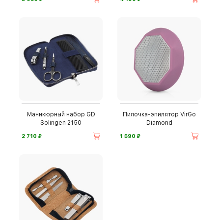
Маникюрный набор GD
Пилочка-эпилятор VirGo
Solingen 2150
Diamond
⃏
⃏
2 710
1 590