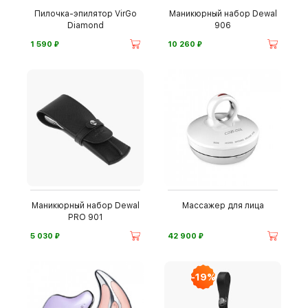
Пилочка-эпилятор VirGo
Маникюрный набор Dewal
Diamond
906
⃏
⃏
1 590
10 260
Маникюрный набор Dewal
Массажер для лица
PRO 901
⃏
⃏
5 030
42 900
-19%