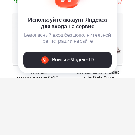
⃏
⃏
45 600
42 500
Набор для
Ювелирный органайзер
вакуумирования CASO
Jardin D'ete Curve
⃏
⃏
13 100
8 160