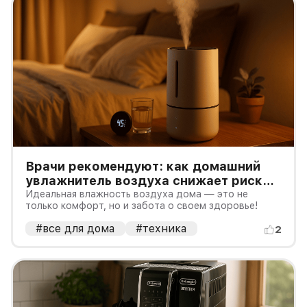
Врачи рекомендуют: как домашний
увлажнитель воздуха снижает риск
ОРВИ
Идеальная влажность воздуха дома — это не
только комфорт, но и забота о своем здоровье!
#все для дома
#техника
2