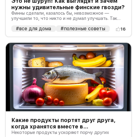
Это не шуруп! Как выглядят и зачем
нужны удивительные финские гвозди?
Финны сделали, казалось бы, невозможное —
улучшили то, что никто и не думал улучшать. Так
появились финские гвозди!
#все для дома
#полезные советы
16
Какие продукты портят друг друга,
когда хранятся вместе в
холодильнике?
Некоторые продукты ускоряют порчу других