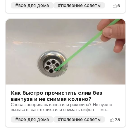
#все для дома
#полезные советы
6
Как быстро прочистить слив без
вантуза и не снимая колено?
Снова засорилась ванна или раковина? Не нужно
вызывать сантехника или снимать сифон — мы
расскажем, как решить проблему просто и без
#все для дома
#полезные советы
лишних усилий!
78