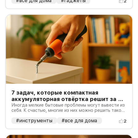
#все для дома
#гаджеты
2
7 задач, которые компактная
аккумуляторная отвёртка решит за 5
минут
Иногда мелкие бытовые проблемы могут вывести из
себя. К счастью, многие из них можно решить такой
отверткой.
#инструменты
#все для дома
2