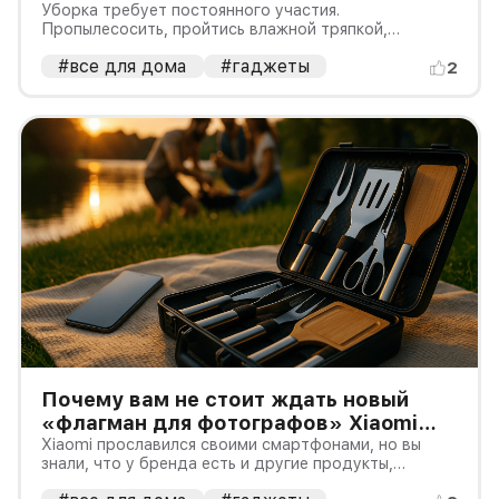
при 90°C и плоским корпусом
Уборка требует постоянного участия.
Пропылесосить, пройтись влажной тряпкой,
появился в России
промыть насадку, убрать остатки воды. Эти
#все для дома
#гаджеты
действия, повторяющиеся почти каждый день,
2
складываются в годы жизни. Устаёшь не от самой
уборки, а от того, что она никогда не заканчив
Почему вам не стоит ждать новый
«флагман для фотографов» Xiaomi
15T?
Xiaomi прославился своими смартфонами, но вы
знали, что у бренда есть и другие продукты,
заслуживающие не меньшего внимания?