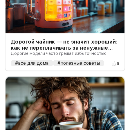
Дорогой чайник — не значит хороший:
как не переплачивать за ненужные
навороты
Дорогие модели часто грешат избыточностью
#все для дома
#полезные советы
5