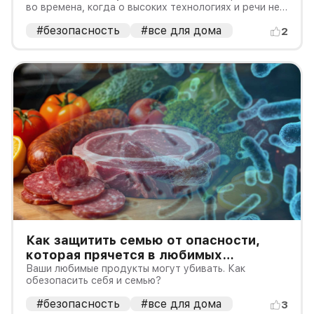
во времена, когда о высоких технологиях и речи не
шло, им удалось придумать эффективную
#безопасность
#все для дома
сигнализацию.
2
Как защитить семью от опасности,
которая прячется в любимых
продуктах?
Ваши любимые продукты могут убивать. Как
обезопасить себя и семью?
#безопасность
#все для дома
3