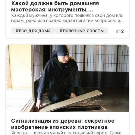
Какой должна быть домашняя
мастерская: инструменты,
требования, советы
Каждый мужчина, у которого появился свой дом или
гараж, рано или поздно задаётся этим вопросом: а
не пора ли сделать свою мастерскую?
#все для дома
#полезные советы
2
Сигнализация из дерева: секретное
изобретение японских плотников
Японцы — весьма умный и находчивый народ. Даже