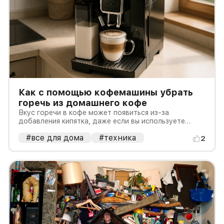
Как с помощью кофемашины убрать
горечь из домашнего кофе
Вкус горечи в кофе может появиться из-за
добавления кипятка, даже если вы используете
лучшие зерна. Эксперты советуют специальные
#все для дома
#техника
кофеварки.
2