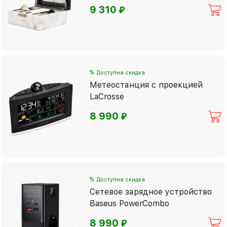
⃏
9 310
%
Доступна скидка
Метеостанция с проекцией
LaCrosse
⃏
8 990
%
Доступна скидка
Сетевое зарядное устройство
Baseus PowerCombo
⃏
8 990