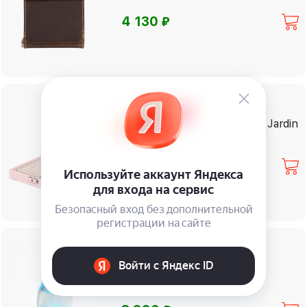
⃏
4 130
%
Доступна скидка
Шкатулка для украшений Jardin
D'ete
⃏
4 120
%
Доступна скидка
Штормгласс