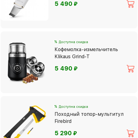
⃏
5 490
%
Доступна скидка
Кофемолка-измельчитель
Klikaus Grind-T
⃏
5 490
%
Доступна скидка
Походный топор-мультитул
Firebird
⃏
5 290