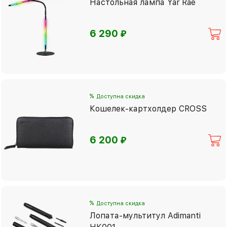
Настольная лампа Yar Rae
⃏
6 290
%
Доступна скидка
Кошелек-картхолдер CROSS
⃏
6 200
%
Доступна скидка
Лопата-мультитул Adimanti