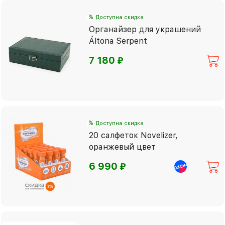
%
Доступна скидка
Органайзер для украшений
Áltona Serpent
⃏
7 180
%
Доступна скидка
20 салфеток Novelizer,
оранжевый цвет
⃏
6 990