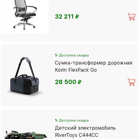
⃏
32 211
%
Доступна скидка
Сумка-трансформер дорожная
Korin FlexPack Go
⃏
28 500
%
Доступна скидка
Детский электромобиль
RiverToys C444CC