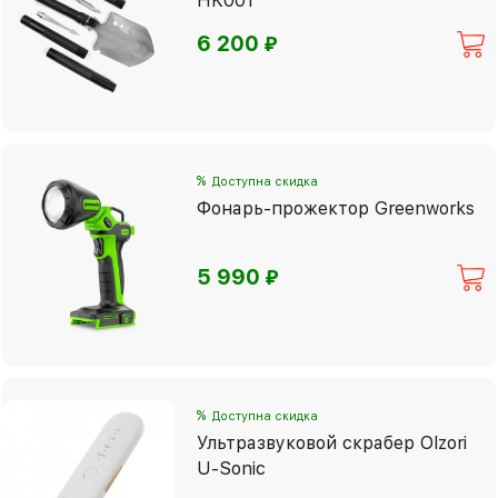
HK001
⃏
6 200
%
Доступна скидка
Фонарь-прожектор Greenworks
⃏
5 990
%
Доступна скидка
Ультразвуковой скрабер Olzori
U-Sonic