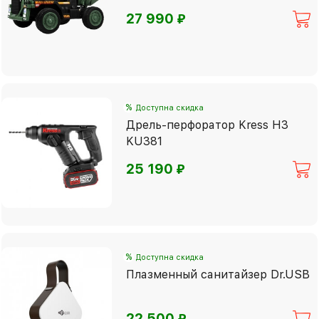
⃏
27 990
%
Доступна скидка
Дрель-перфоратор Kress H3
KU381
⃏
25 190
%
Доступна скидка
Плазменный санитайзер Dr.USB
⃏
22 500