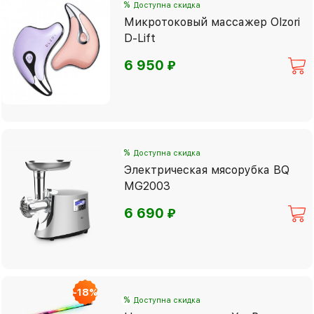
%
Доступна скидка
Микротоковый массажер Olzori
D-Lift
⃏
6 950
%
Доступна скидка
Электрическая мясорубка BQ
MG2003
⃏
6 690
-18%
%
Доступна скидка