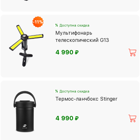
-11%
%
Доступна скидка
Мультифонарь
телескопический G13
⃏
4 990
%
Доступна скидка
Термос-ланчбокс Stinger
⃏
4 990